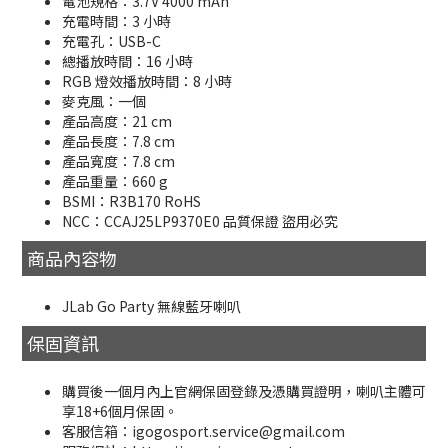
電池規格：3.7V 4000 mAh
充電時間：3 小時
充電孔：USB-C
總播放時間：16 小時
RGB 燈效播放時間：8 小時
麥克風：一個
產品高度：21 cm
產品長度：7.8 cm
產品寬度：7.8 cm
產品重量：660 g
BSMI：R3B170 RoHS
NCC：CCAJ25LP9370E0 品質保證 盜用必究
商品內容物
JLab Go Party 無線藍牙喇叭
保固資訊
購買後一個月內上官網保固登錄及憑購買證明，喇叭主體可
享18+6個月保固。
客服信箱：igogosport.service@gmail.com