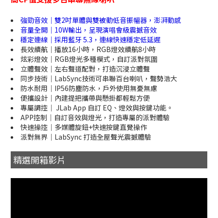
強勁音效｜雙2吋單體與雙被動低音振幅器，澎湃動感
音量全開｜10W輸出，呈現演唱會級震撼音效
穩定連線｜採用藍牙 5.3，連線快速穩定低延遲
長效續航｜播放16小時，RGB燈效續航8小時
炫彩燈效｜RGB燈光多種模式，自訂派對氛圍
立體聲效｜左右聲道配對，打造沉浸立體聲
同步技術｜LabSync技術可串聯百台喇叭，聲勢浩大
防水耐用｜IP56防塵防水，戶外使用無憂無慮
便攜設計｜內建提把攜帶與懸掛都輕鬆方便
專屬調控｜ JLab App 自訂 EQ、燈效與按鍵功能。
APP控制｜自訂音效與燈光，打造專屬的派對體驗
快速操控｜多媒體旋鈕+快速按鍵直覺操作
派對無界｜LabSync 打造全屋聲光震撼體驗
精選開箱影片