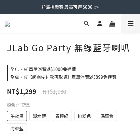
拉霸挑戰賽 最高可得 $888 👉
JLab Go Party 無線藍牙喇叭
全店，🛒 單筆消費滿$1000免運費
全店，🛒【超商先付款再取貨】單筆消費滿$899免運費
NT$1,299
NT$1,980
顏色
: 午夜黑
午夜黑
湖水藍
青檸綠
桃粉色
深莓紫
海軍藍