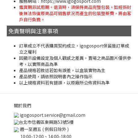
服務網站：https://www.igogosport.com
鑑賞期非試用期。退貨時，須保持商品完整包裝。如經拆封
後無法恢復原商品可銷售狀況而產生的包裝整新費，將由客
戶自行負擔。
免責聲明與注意事項
訂單成立不代表購買契約成立，igogosport保留是訂單成
立之權利
因顯示設備設定及個人觀感之差異，賣場之商品圖片僅供參
考，以實際商品為準
產品規格若敘述若如有誤差，以盒裝實物為主
產品使用，請依照說明書內之操作指示
以上規格資料若有錯誤，以原廠所公佈資料為準
關於我們
igogosport.service@gmail.com
台北市信義區東興路53號5樓
週一至週五 ( 例假日除外 )
10:00-12:00、14:00-18:00