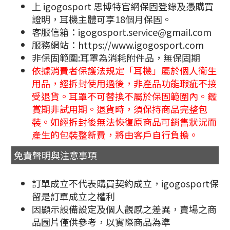
上 igogosport 思博特官網保固登錄及憑購買
證明，耳機主體可享18個月保固。
客服信箱：igogosport.service@gmail.com
服務網站：https://www.igogosport.com
非保固範圍:耳罩為消耗附件品，無保固期
依據消費者保護法規定「耳機」屬於個人衛生
用品，經拆封使用過後，非產品功能瑕疵不接
受退貨。耳罩不可替換不屬於保固範圍內。鑑
賞期非試用期。退貨時，須保持商品完整包
裝。如經拆封後無法恢復原商品可銷售狀況而
產生的包裝整新費，將由客戶自行負擔。
免責聲明與注意事項
訂單成立不代表購買契約成立，igogosport保
留是訂單成立之權利
因顯示設備設定及個人觀感之差異，賣場之商
品圖片僅供參考，以實際商品為準