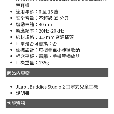
童耳機
適用年齡：6 至 16 歲
安全音量：不超過 85 分貝
驅動單體：40 mm
響應頻率：20Hz-20kHz
線材規格：3.5 mm 音源插頭
耳罩是否可替換：否
便攜設計：可摺疊至小體積收納
相容平板、電腦、手機等播放器
耳機重量：135g
商品內容物
JLab JBuddies Studio 2 耳罩式兒童耳機
說明書
客服資訊