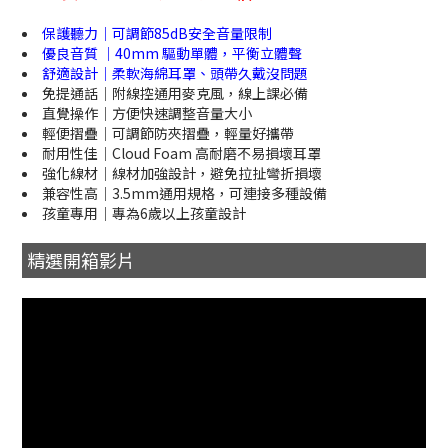
保護聽力｜可調節85dB安全音量限制
優良音質 ｜40mm 驅動單體，平衡立體聲
舒適設計｜柔軟海綿耳罩、頭帶久戴沒問題
免提通話｜附線控通用麥克風，線上課必備
直覺操作｜方便快速調整音量大小
輕便摺疊｜可調節防夾摺疊，輕量好攜帶
耐用性佳｜Cloud Foam 高耐磨不易損壞耳罩
強化線材｜線材加強設計，避免拉扯彎折損壞
兼容性高｜3.5mm通用規格，可連接多種設備
孩童專用｜專為6歲以上孩童設計
精選開箱影片