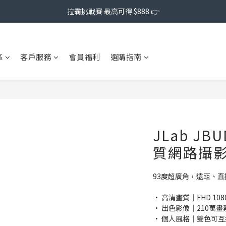
拉霸挑戰賽 最高可得 $888 👉
區
客戶服務
會員福利
選購指南
JLab JB
質網路攝
93度超廣角，遠距、
• 高清畫質｜FHD 1
• 出色影像｜210萬
• 個人風格｜雙色可互