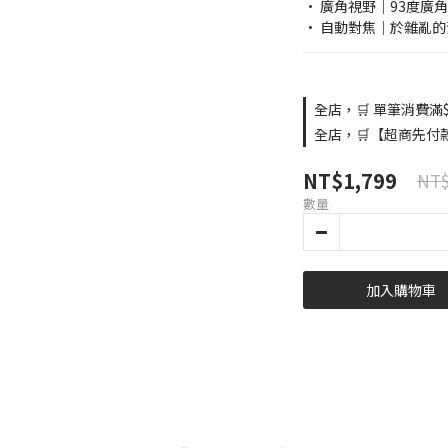
• 廣角視野｜93度廣
• 自動對焦｜於雜亂
全店，🛒 單筆消費滿$
全店，🛒【超商先付
NT$1,799
NT$
數量
加入購物車