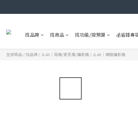
找品牌
找商品
找功能/按預算
💰省錢專
全部商品
/
找品牌
/
JLab｜耳機/麥克風/攝影機
/
JLab｜網路攝影機