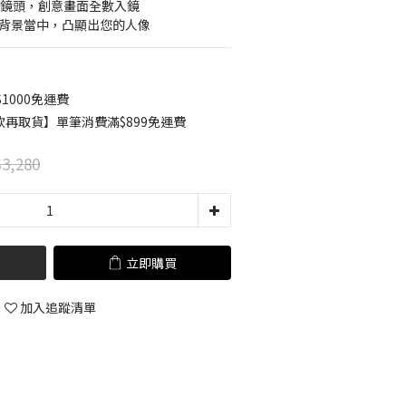
角鏡頭，創意畫面全數入鏡
的背景當中，凸顯出您的人像
1000免運費
款再取貨】單筆消費滿$899免運費
3,280
立即購買
加入追蹤清單