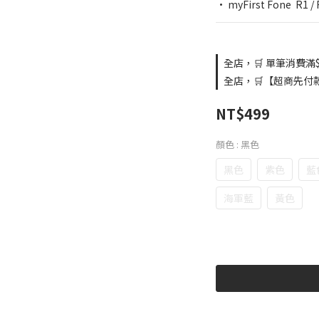
• myFirst Fone  R
全店，🛒 單筆消費滿$
全店，🛒【超商先付
NT$499
顏色
: 黑色
黑色
紫色
藍
海軍藍
黃色