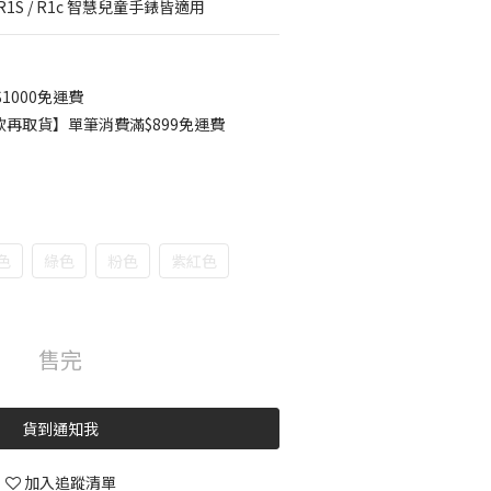
1 / R1S / R1c 智慧兒童手錶皆適用
1000免運費
款再取貨】單筆消費滿$899免運費
色
綠色
粉色
紫紅色
售完
貨到通知我
加入追蹤清單