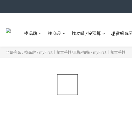
找品牌
找商品
找功能/按預算
💰省錢專
全部商品
/
找品牌
/
myFirst｜兒童手錶/耳機/相機
/
myFirst｜兒童手錶