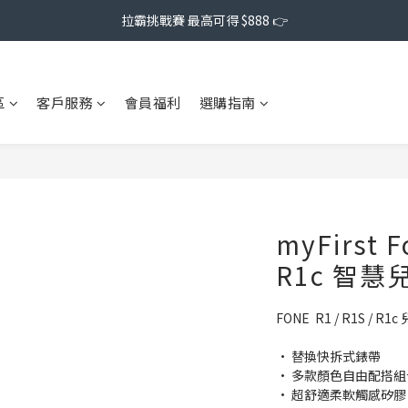
拉霸挑戰賽 最高可得 $888 👉
區
客戶服務
會員福利
選購指南
myFirst F
R1c 智
FONE  R1 / R1S / 
• 替換快拆式錶帶
• 多款顏色自由配搭組
• 超舒適柔軟觸感矽