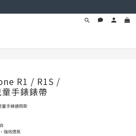
one R1 / R1S /
慧兒童手錶錶帶
R1c 兒童手錶通用款
合
膠，強效透氣