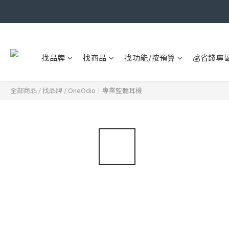
找品牌
找商品
找功能/按預算
💰省錢專
全部商品
/
找品牌
/
OneOdio｜專業監聽耳機