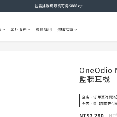
拉霸挑戰賽 最高可得 $888 👉
區
客戶服務
會員福利
選購指南
OneOdio 
監聽耳機
全店，🛒 單筆消費滿$
全店，🛒【超商先付
NT$2,280
NT$