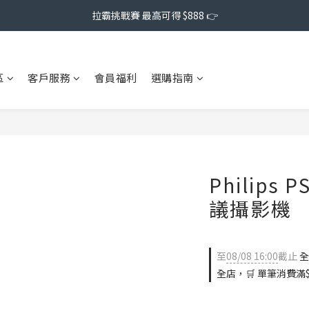
拉霸挑戰賽 最高可得 $888 👉
區
客戶服務
會員福利
選購指南
Philips
議攝影機
至
08/08 16:00
截止
全
全店，🛒 單筆消費滿$