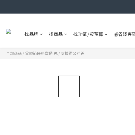
找品牌
找商品
找功能/按預算
💰省錢專
全部商品
/
父親節任務啟動 🎮
/
支援辦公老爸