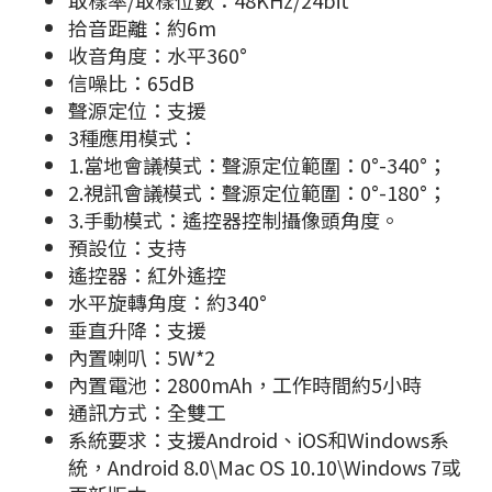
取樣率/取樣位數：48KHz/24bit
拾音距離：約6m
收音角度：水平360°
信噪比：65dB
聲源定位：支援
3種應用模式：
1.當地會議模式：聲源定位範圍：0°-340°；
2.視訊會議模式：聲源定位範圍：0°-180°；
3.手動模式：遙控器控制攝像頭角度。
預設位：支持
遙控器：紅外遙控
水平旋轉角度：約340°
垂直升降：支援
內置喇叭：5W*2
內置電池：2800mAh，工作時間約5小時
通訊方式：全雙工
系統要求：支援Android、iOS和Windows系
統，Android 8.0\Mac OS 10.10\Windows 7或