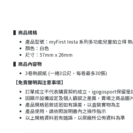
▌商品規格
產品型號：myFirst Insta 系列多功能兒童拍立得 
顏色：白色
尺寸：57mm x 26mm
▌商品內容物
3卷熱感紙 (一捲3公尺，每卷最多30張)
【免責聲明與注意事項】
訂單成立不代表購買契約成立，igogosport保留
因顯示設備設定及個人觀感之差異，賣場之商品圖
產品規格若敘述若如有誤差，以盒裝實物為主
產品使用，請依照說明書內之操作指示
以上規格資料若有錯誤，以原廠所公佈資料為準