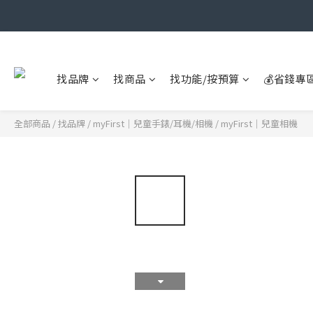
找品牌
找商品
找功能/按預算
💰省錢專
全部商品
/
找品牌
/
myFirst｜兒童手錶/耳機/相機
/
myFirst｜兒童相機