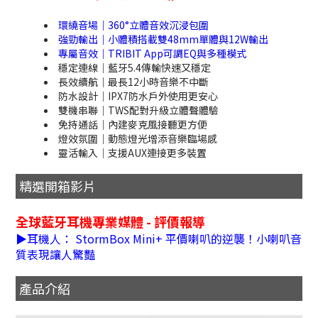
環繞音場｜360°立體音效沉浸包圍
強勁輸出｜小體積搭載雙48mm單體與12W輸出
專屬音效｜TRIBIT App可調EQ與多種模式
穩定連線｜藍牙5.4傳輸快速又穩定
長效續航｜最長12小時音樂不中斷
防水設計｜IPX7防水戶外使用更安心
雙機串聯｜TWS配對升級立體聲體驗
免持通話｜內建麥克風接聽更方便
燈效氛圍｜動態燈光增添音樂臨場感
靈活輸入｜支援AUX連接更多裝置
精選開箱影片
全球藍牙耳機專業媒體 - 評價報導
▶耳機人： StormBox Mini+ 平價喇叭的逆襲！小喇叭音
質表現讓人驚豔
產品介紹