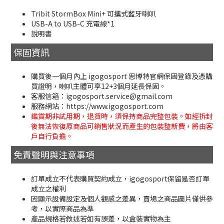
Tribit StormBox Mini+ 可攜式藍牙喇叭
USB-A to USB-C 充電線*1
說明書
保固資訊
購買後一個月內上 igogosport 思博特官網保固登錄及憑購
買證明，喇叭主體可享12+3個月延長保固。
客服信箱：igogosport.service@gmail.com
服務網站：https://www.igogosport.com
鑑賞期非試用期，退貨時，須保持商品完整包裝。如經拆封
後無法恢復原商品可銷售狀況而產生的包裝整新費，將由客
戶自行負擔。
免責聲明與注意事項
訂單成立不代表購買契約成立，igogosport保留是否訂單
成立之權利
因顯示設備設定及個人觀感之差異，賣場之商品圖片僅供參
考，以實際商品為準
產品規格若敘述若如有誤差，以盒裝實物為主