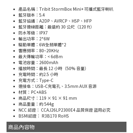
產品名稱：Tribit StormBox Mini+ 可攜式藍牙喇叭
藍牙版本：5.4
藍牙協議：A2DP、AVRCP、HSP、HFP
藍牙連線距離：最遠約 30 公尺（120 ft）
防水等級：IPX7
輸出功率：2*6W
驅動單體：6W全頻單體*2
響應頻率：80~20KHz
最大傳輸功率：< 6dBm
電池容量：2600mAh
播放時間：最長 12 小時（50% 音量）
充電時間：約2.5 小時
充電方式：Type-C
連接阜：USB-C充電孔、3.5mm AUX 音源
材質：PC+ABS
商品尺寸：119 × 91 × 91 mm
商品重量：約 544g
NCC 認證： CCAJ26LP2300E4 品質保證 盜用必究
BSMI認證： R3B170 RoHS
商品內容物