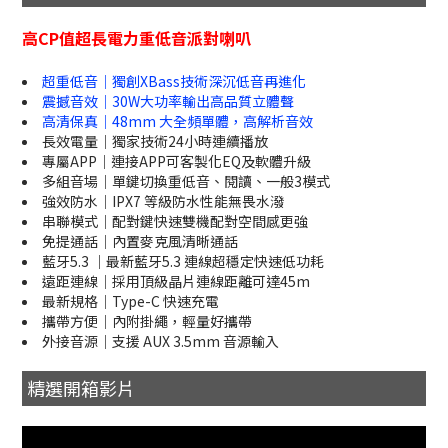
高CP值超長電力重低音派對喇叭
超重低音｜獨創XBass技術深沉低音再進化
震撼音效｜30W大功率輸出高品質立體聲
高清保真｜48mm 大全頻單體，高解析音效
長效電量｜獨家技術24小時連續播放
專屬APP｜連接APP可客製化EQ及軟體升級
多組音場｜單鍵切換重低音、閱讀、一般3模式
強效防水｜IPX7 等級防水性能無畏水潑
串聯模式｜配對鍵快速雙機配對空間感更強
免提通話｜內置麥克風清晰通話
藍牙5.3 ｜最新藍牙5.3 連線超穩定快速低功耗
遠距連線｜採用頂級晶片連線距離可達45m
最新規格｜Type-C 快速充電
攜帶方便｜內附掛繩，輕量好攜帶
外接音源｜支援 AUX 3.5mm 音源輸入
精選開箱影片