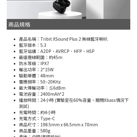
商品規格
產品名稱：Tribit XSound Plus 2 無線藍牙喇叭
藍牙版本：5.3
藍牙協議：A2DP、AVRCP、HFP、HSP
最遠連線範圍：約45m
防水等級：IPX7
輸出功率：2*15W
驅動單體：48mm
響應頻率：50~20KHz
最大傳輸功率：≦6dBm
電池容量：2400mAh*2
播放時間：24小時 (實驗室在60%音量，關閉Xbass情況下
測試)
充電時間：約4小時
充電方式：Type-C
商品尺寸：198.5mm x 66.5mm x 70mm
商品重量：580g
產地：中國(美國設計)