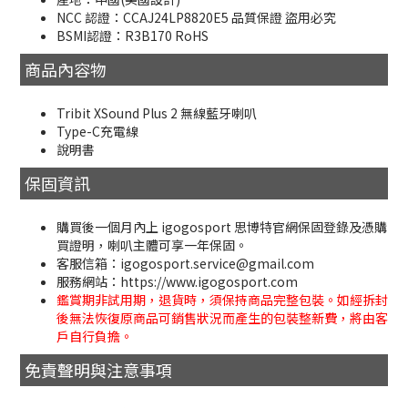
NCC 認證：CCAJ24LP8820E5 品質保證 盜用必究
BSMI認證：R3B170 RoHS
商品內容物
Tribit XSound Plus 2 無線藍牙喇叭
Type-C充電線
說明書
保固資訊
購買後一個月內上 igogosport 思博特官網保固登錄及憑購
買證明，喇叭主體可享一年保固。
客服信箱：igogosport.service@gmail.com
服務網站：https://www.igogosport.com
鑑賞期非試用期，退貨時，須保持商品完整包裝。如經拆封
後無法恢復原商品可銷售狀況而產生的包裝整新費，將由客
戶自行負擔。
免責聲明與注意事項