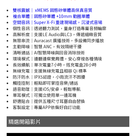
雙核震撼｜ xMEMS 固態矽單體高保真音質
複合單體｜固態矽單體 +10mm 動圈單體
空間音訊｜Super X-Fi 重建現場感，沉浸式音場
個性音訊｜透過聽力測試，量身打造專屬音頻輪廓
高解析度｜支援LE Audio與LC3，傳遞細緻音質
無限串流｜Auracast 廣播技術，多設備同步播放
主動降噪｜智慧 ANC，有效隔絕干擾
清晰通話｜AI智慧降噪與回音消除技術
環境模式｜邊聽邊察覺周遭，安心穿梭各種情境
長效續航｜單次電量7小時，搭充電盒28小時
無線充電｜支援無線充電且相容 Qi 標準
防汗防水｜IPX5認證，小雨流汗不困擾
觸控控制｜輕點即可掌控音樂/通話
語音助理｜支援iOS/安卓，輕鬆導航
單耳模式｜可獨立使用單一邊耳機
舒適貼合｜提供五種尺寸耳塞自由替換
客製設定｜專屬APP依偏好自訂功能
精選開箱影片