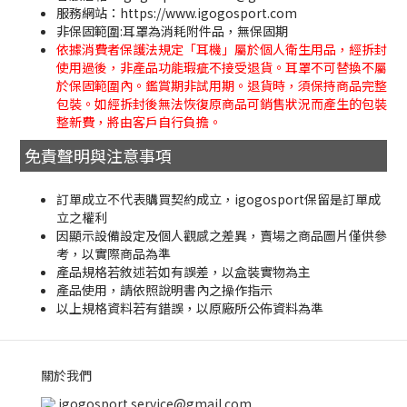
服務網站：https://www.igogosport.com
非保固範圍:耳罩為消耗附件品，無保固期
依據消費者保護法規定「耳機」屬於個人衛生用品，經拆封
使用過後，非產品功能瑕疵不接受退貨。耳罩不可替換不屬
於保固範圍內。鑑賞期非試用期。退貨時，須保持商品完整
包裝。如經拆封後無法恢復原商品可銷售狀況而產生的包裝
整新費，將由客戶自行負擔。
免責聲明與注意事項
訂單成立不代表購買契約成立，igogosport保留是訂單成
立之權利
因顯示設備設定及個人觀感之差異，賣場之商品圖片僅供參
考，以實際商品為準
產品規格若敘述若如有誤差，以盒裝實物為主
產品使用，請依照說明書內之操作指示
以上規格資料若有錯誤，以原廠所公佈資料為準
關於我們
igogosport.service@gmail.com