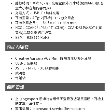
播放時間：單次7小時，充電盒額外21小時(關閉ANC)(因音
量大小和音頻內容而異)
充電方式：USB-C / 無線充電
耳機重量：4.7g*2(耳機)+37.2g(充電盒)
耳機充電盒尺寸：64.7 x 49.1 x 26.9 mm
NCC：CCAH25LP6640T1(耳機)、CCAH25LP6450T4(充
電盒)品質保證 盜用必究
BSMI：R3B170 RoHS
商品內容物
Creative Aurvana ACE Mimi 降噪真無線藍牙耳機
USB-C 充電線
XS、S、M、L 、XL 矽膠耳塞
說明書
保護袋
保固資訊
上 igogosport 思博特官網保固登錄及憑購買證明，耳機主
體可享一年保固。
客服信箱：igogosport.service@gmail.com