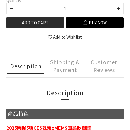
Quantity
ADD TO CART
BUY NOW
Add to Wishlist
Shipping &
Customer
Description
Payment
Reviews
Description
產品特色
2025榮獲5項CES殊榮xMEMS固態矽單體