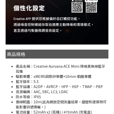
商品規格
產品名稱：Creative Aurvana ACE Mimi 降噪真無線藍牙
耳機
驅動單體：xMEMS固態矽單體+10mm 動圈單體
藍牙版本：5.3
藍牙協議：A2DP、AVRCP、HFP、HSP、TMAP、PBP
音源編碼：AAC, SBC, LC3, LDAC
防水等級：IPX5
連線範圍：10m(此為開放空間測量結果。牆壁和建築物可
能影響訊號傳輸。)
電池容量：52mAh x2 (耳機) / 470mAh (充電盒)