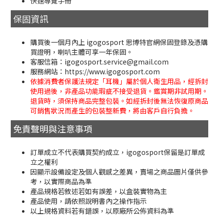
快速導覽手冊
保固資訊
購買後一個月內上 igogosport 思博特官網保固登錄及憑購
買證明，喇叭主體可享一年保固。
客服信箱：igogosport.service@gmail.com
服務網站：https://www.igogosport.com
依據消費者保護法規定「耳機」屬於個人衛生用品，經拆封
使用過後，非產品功能瑕疵不接受退貨。鑑賞期非試用期。
退貨時，須保持商品完整包裝。如經拆封後無法恢復原商品
可銷售狀況而產生的包裝整新費，將由客戶自行負擔。
免責聲明與注意事項
訂單成立不代表購買契約成立，igogosport保留是訂單成
立之權利
因顯示設備設定及個人觀感之差異，賣場之商品圖片僅供參
考，以實際商品為準
產品規格若敘述若如有誤差，以盒裝實物為主
產品使用，請依照說明書內之操作指示
以上規格資料若有錯誤，以原廠所公佈資料為準