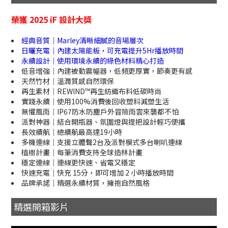
榮獲 2025 iF 設計大獎
經典音質｜Marley清晰細膩的音場層次
日曬充電｜內建太陽能板，可充電提升5Hr播放時間
永續設計｜使用環境永續的綠色材料精心打造
低音增強｜內建被動震幅器，低頻更厚實，節奏更有感
天然竹材｜溫潤質感自然環保
再生素材｜REWIND™再生紡織布料低碳時尚
實踐永續｜使用100%消費後回收塑料減塑生活
無懼風雨｜IP67防水防塵戶外冒險雨雲來襲都不怕
派對神器｜結合開瓶器、氛圍燈與提把設計輕巧便攜
長效續航｜總續航最高達19小時
多機連線｜支援立體聲2台及派對模式多台喇叭連線
植樹計畫｜每筆消費支持全球造林計畫
穩定連線｜連線更快速、省電又穩定
快速充電｜快充 15分，即可增加 2 小時播放時間
品牌承諾｜精選永續材質，擁抱自然風格
精選開箱影片