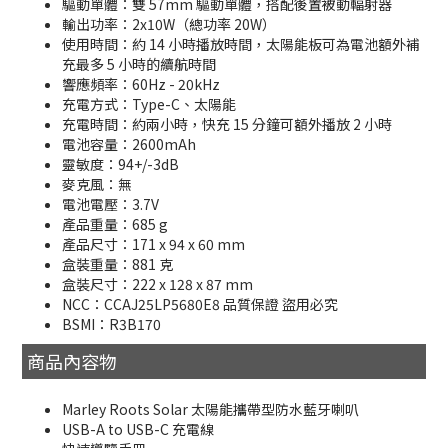
驅動單體：雙 57mm 驅動單體，搭配後置被動輻射器
輸出功率：2x10W（總功率 20W）
使用時間：約 14 小時播放時間，太陽能板可為電池額外補
充最多 5 小時的續航時間
響應頻率：60Hz - 20kHz
充電方式：Type-C、太陽能
充電時間：約兩小時，快充 15 分鐘可額外播放 2 小時
電池容量：2600mAh
靈敏度：94+/-3dB
麥克風：無
電池電壓：3.7V
產品重量：685 g
產品尺寸：171 x 94 x 60 mm
盒裝重量：881 克
盒裝尺寸：222 x 128 x 87 mm
NCC：CCAJ25LP5680E8 品質保證 盜用必究
BSMI：R3B170
商品內容物
Marley Roots Solar 太陽能攜帶型防水藍牙喇叭
USB-A to USB-C 充電線