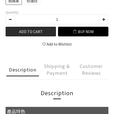
經典黑
奶油白
Quantity
ADD TO CART
BUY NOW
Add to Wishlist
Shipping &
Customer
Description
Payment
Reviews
Description
產品特色