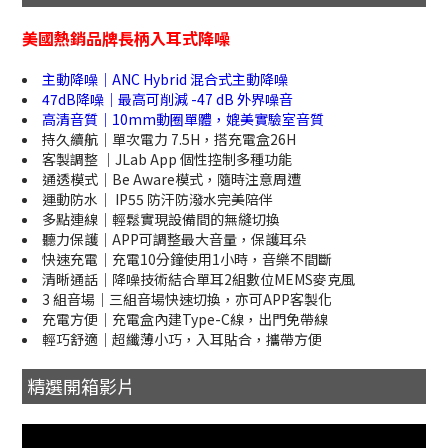
美國熱銷品牌長柄入耳式降噪
主動降噪｜ANC Hybrid 混合式主動降噪
47dB降噪｜最高可削減 -47 dB 外界噪音
高清音質｜10mm動圈單體，媲美實驗室音質
持久續航｜單次電力 7.5H，搭充電盒26H
客製調整 ｜JLab App 個性控制多種功能
通透模式｜Be Aware模式，隨時注意周遭
運動防水｜ IP55 防汗防潑水完美陪伴
多點連線｜輕鬆實現設備間的無縫切換
聽力保護｜APP可調整最大音量，保護耳朵
快速充電｜充電10分鐘使用1小時，音樂不間斷
清晰通話｜降噪技術結合單耳2組數位MEMS麥克風
3 組音場｜三組音場快速切換，亦可APP客製化
充電方便｜充電盒內建Type-C線，出門免帶線
輕巧舒適｜超纖薄小巧，入耳貼合，攜帶方便
精選開箱影片