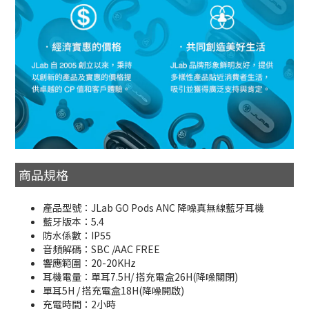
商品規格
產品型號：JLab GO Pods ANC 降噪真無線藍牙耳機
藍牙版本：5.4
防水係數：IP55
音頻解碼：SBC /AAC FREE
響應範圍：20-20KHz
耳機電量：單耳7.5H/ 搭充電盒26H(降噪關閉)
單耳5H / 搭充電盒18H(降噪開啟)
充電時間：2小時