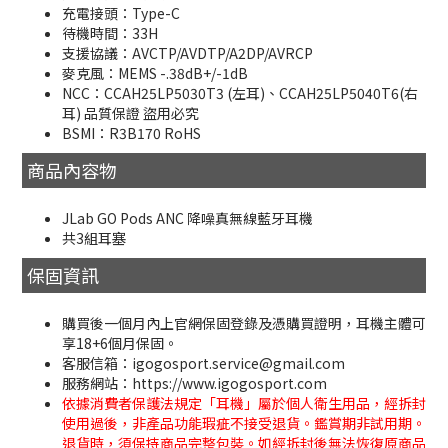
充電接頭：Type-C
待機時間：33H
支援協議：AVCTP/AVDTP/A2DP/AVRCP
麥克風：MEMS -.38dB+/-1dB
NCC：CCAH25LP5030T3 (左耳)、CCAH25LP5040T6(右
耳) 品質保證 盜用必究
BSMI：R3B170 RoHS
商品內容物
JLab GO Pods ANC 降噪真無線藍牙耳機
共3組耳塞
保固資訊
購買後一個月內上官網保固登錄及憑購買證明，耳機主體可
享18+6個月保固。
客服信箱：igogosport.service@gmail.com
服務網站：https://www.igogosport.com
依據消費者保護法規定「耳機」屬於個人衛生用品，經拆封
使用過後，非產品功能瑕疵不接受退貨。鑑賞期非試用期。
退貨時，須保持商品完整包裝。如經拆封後無法恢復原商品