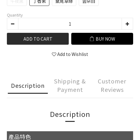
午夜黑
丁香紫
鼠尾草綠
雲朵白
Quantity
ADD TO CART
BUY NOW
Add to Wishlist
Shipping &
Customer
Description
Payment
Reviews
Description
產品特色