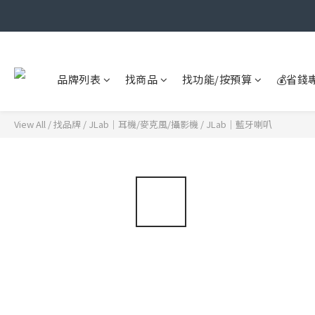
品牌列表
找商品
找功能/按預算
💰省錢
View All
/
找品牌
/
JLab｜耳機/麥克風/攝影機
/
JLab｜藍牙喇叭