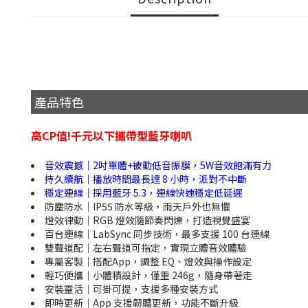
產品特色
高CP值!千元以下攜帶型藍牙喇叭
音效震撼｜2吋單體+被動低音振膜，5W音效飽滿有力
持久續航｜播放時間最長達 8 小時，派對不中斷
穩定連線｜採用藍牙 5.3，連線快速穩定低延遲
防塵防水｜IP55 防水等級，雨天戶外也無懼
燈效律動｜RGB 燈效隨節奏閃爍，打造視覺盛宴
百台連線｜LabSync 同步技術，最多支援 100 台連線
雙聲道配｜左右聲道可指定，實現立體音效體驗
專屬客製｜搭配App，調整 EQ、燈效與操作設定
輕巧便攜｜小體積設計，僅重 246g，隨身帶著走
安裝靈活｜可掛可提，支援多種安裝方式
即時更新｜App 支援韌體更新，功能不斷升級