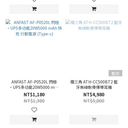
售完
ANFAST AF-P0520L 閃極
鐵三角 ATH-CC500BT2 藍
·UPS多功能20W5000 mAh
牙無線軟骨傳導耳機
快充 行動電源 (Type-c)
NT$1,180
NT$4,980
NT$1,380
NT$5,800