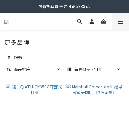
拉霸挑戰賽 最高可得 $888 👉
更多品牌
套
用
篩選
篩
選
商品排序
每頁顯示 24 個
(0/20)
價格
(NT$)
~