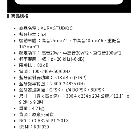
▌商品規格
商品名稱：AURA STUDIO 5
藍牙版本：5.4
驅動單體 ：高音25mm*1、中高音40mm*6、重低音
143mm*1
額定功率： 高音20w、中高音20w*2、重低音100w*1
頻率響應： 45 Hz - 20 kHz(-6 dB)
降噪比： 80 dB
電源：100-240V~50/60Hz
藍牙發射器功率： <13 dBm (EIRP)
藍牙頻率範圍： 2.400-2.4835 GHz
藍牙發送調幅：GFSK，π/4 DQPSK，8DPSK
尺寸：（寬 x 高 x 深）：306.4 x 234 x 234 公釐／12.1吋 x
9.2吋 x 9.2吋
重量：4.2 kg
貨源：原廠公司貨
NCC：CCAK25LP1750T8
BSMI：R3F030