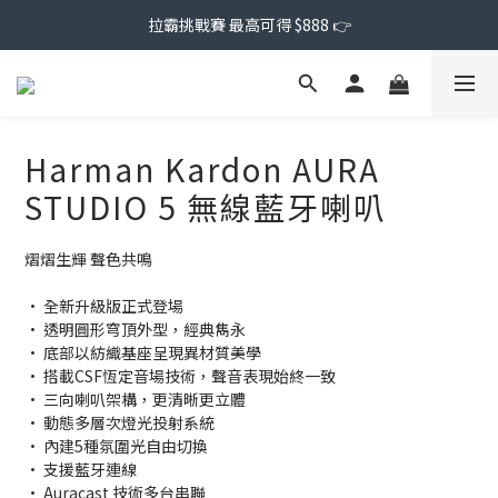
拉霸挑戰賽 最高可得 $888 👉
Harman Kardon AURA
STUDIO 5 無線藍牙喇叭
熠熠生輝 聲色共鳴
• 全新升級版正式登場
• 透明圓形穹頂外型，經典雋永
• 底部以紡織基座呈現異材質美學
• 搭載CSF恆定音場技術，聲音表現始終一致
• 三向喇叭架構，更清晰更立體
• 動態多層次燈光投射系統
• 內建5種氛圍光自由切換
• 支援藍牙連線
• Auracast 技術多台串聯