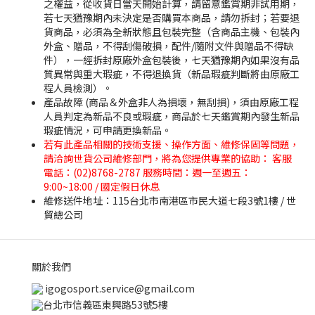
之權益，從收貨日當天開始計算，請留意鑑賞期非試用期，
若七天猶豫期內未決定是否購買本商品，請勿拆封；若要退
貨商品，必須為全新狀態且包裝完整（含商品主機、包裝內
外盒、贈品，不得刮傷破損，配件/隨附文件與贈品不得缺
件），一經拆封原廠外盒包裝後，七天猶豫期內如果沒有品
質異常與重大瑕疵，不得退換貨（新品瑕疵判斷將由原廠工
程人員檢測）。
產品故障 (商品＆外盒非人為損壞，無刮損)，須由原廠工程
人員判定為新品不良或瑕疵，商品於七天鑑賞期內發生新品
瑕疵情況，可申請更換新品。
若有此產品相關的技術支援、操作方面、維修保固等問題，
請洽詢世貨公司維修部門，將為您提供專業的協助： 客服
電話：(02)8768-2787 服務時間：週一至週五：
9:00~18:00 / 國定假日休息
維修送件地址：115台北市南港區市民大道七段3號1樓 / 世
貿總公司
關於我們
igogosport.service@gmail.com
台北市信義區東興路53號5樓