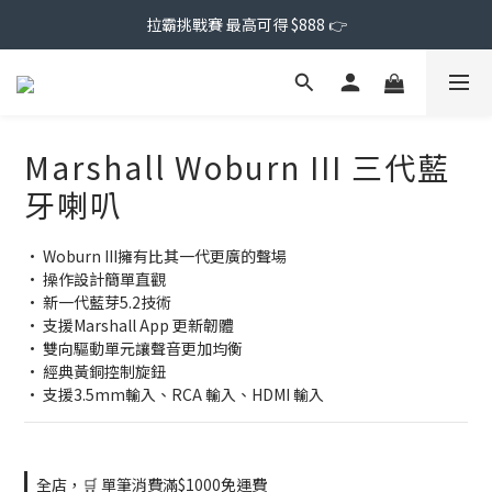
拉霸挑戰賽 最高可得 $888 👉
Marshall Woburn III 三代藍
牙喇叭
• Woburn III擁有比其一代更廣的聲場
• 操作設計簡單直觀
• 新一代藍芽5.2技術
• 支援Marshall App 更新韌體
• 雙向驅動單元讓聲音更加均衡
• 經典黃銅控制旋鈕
• 支援3.5mm輸入、RCA 輸入、HDMI 輸入
全店，🛒 單筆消費滿$1000免運費