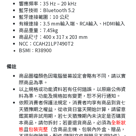
響應頻率：35 Hz – 20 kHz
藍牙技術：Bluetooth 5.2
藍牙連接範圍：10 公尺
有線連接：3.5 mm輸入端、RCA輸入、HDMI輸入
商品重量：7.45kg
商品尺寸：400 x 317 x 203 mm
NCC：CCAH21LP7490T2
BSMI
R38900
：
備註
商品圖檔顏色因電腦螢幕設定會略有不同，請以實
際商品為準。
以上規格或功能資料若有任何錯誤，以原廠公佈資
料為準，功能及規格如有變更，恕不另行通知。
依照消費者保護法規定，消費者均享有商品到貨七
天猶豫期之權益，從收貨日當天開始計算，請留意
鑑賞期非試用期，若七天猶豫期內未決定是否購買
本商品，請勿拆封；若要退貨商品，必須為
全新狀
態
且
包裝完整
（含商品主機、包裝內外盒、贈品，
不得刮傷破損，配件/隨附文件與贈品不得缺件），