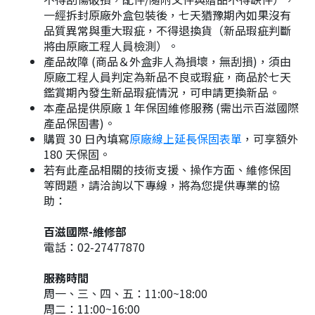
一經拆封原廠外盒包裝後，七天猶豫期內如果沒有
品質異常與重大瑕疵，不得退換貨（新品瑕疵判斷
將由原廠工程人員檢測）。
產品故障 (商品＆外盒非人為損壞，無刮損)，須由
原廠工程人員判定為新品不良或瑕疵，商品於七天
鑑賞期內發生新品瑕疵情況，可申請更換新品。
本產品提供原廠 1 年保固維修服務 (需出示百滋國際
產品保固書)。
購買 30 日內填寫
原廠線上延長保固表單
，可享額外
180 天保固。
若有此產品相關的技術支援、操作方面、維修保固
等問題，請洽詢以下專線，將為您提供專業的協
助：
百滋國際-維修部
電話：02-27477870
服務時間
周一、三、四、五：11:00~18:00
周二：11:00~16:00