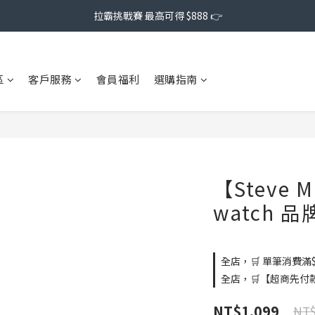
拉霸挑戰賽 最高可得 $888 👉
區
客戶服務
會員福利
選購指南
【Steve 
watch 
全店，🛒 單筆消費滿$
全店，🛒【超商先付
NT$1,099
NT$