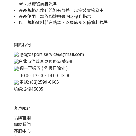
考，以實際商品為準
產品規格若敘述若如有誤差，以盒裝實物為主
產品使用，請依照說明書內之操作指示
以上規格資料若有錯誤，以原廠所公佈資料為準
關於我們
igogosport.service@gmail.com
台北市信義區東興路53號5樓
週一至週五 ( 例假日除外 )
10:00-12:00、14:00-18:00
電話: (02)2599-6605
統編: 24945605
客戶服務
品牌官網
關於我們
客服中心