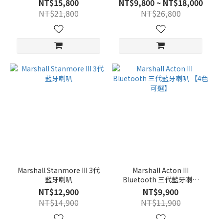
NT$15,800
NT$9,800 ~ NT$18,000
NT$21,800
NT$26,800
Marshall Stanmore III 3代
Marshall Acton III
藍牙喇叭
Bluetooth 三代藍牙喇叭
【4色可選】
NT$12,900
NT$9,900
NT$14,900
NT$11,900