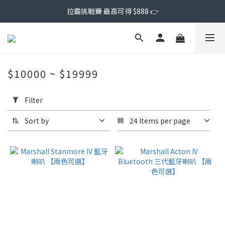
拉霸挑戰賽 最高可得 $888 👉
$10000 ~ $19999
Apply
Filter
Filter
(0/20)
Sort by
24 Items per page
Price
Range
(NT$)
~