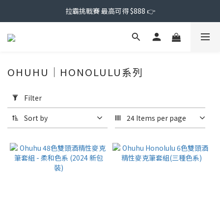
拉霸挑戰賽 最高可得 $888 👉
OHUHU｜HONOLULU系列
Apply
Filter
Filter
(0/20)
Sort by
24 Items per page
Price
Range
(NT$)
~