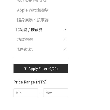
藍牙發射/接收器
Apple Watch錶帶
隨身風扇、按摩器
找功能 / 按預算
功能選選
價格選選
Apply Filter
(0/20)
Price Range (NT$)
~