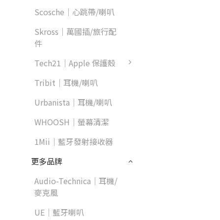
Scosche｜心跳帶/喇叭
Skross｜萬國插/旅行配
件
Tech21｜Apple 保護殼
Tribit｜耳機/喇叭
Urbanista｜耳機/喇叭
WHOOSH｜螢幕清潔
1Mii｜藍牙發射接收器
更多品牌
Audio-Technica｜耳機/
麥克風
UE｜藍牙喇叭