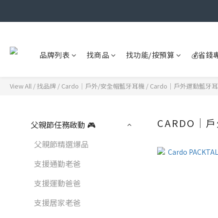
品牌列表
找商品
找功能/按預算
💰省錢
View All
/
找品牌
/
Cardo｜戶外/安全帽藍牙耳機
/
Cardo｜戶外運動藍牙
CARDO｜
父親節任務啟動 🎮
父親節精選爆品
支援通勤老爸
支援運動爸爸
支援居家老爸