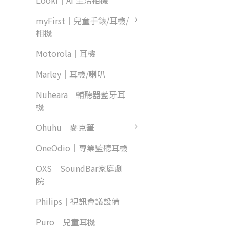
Looki｜AI 生活相機
myFirst｜兒童手錶/耳機/
相機
Motorola｜耳機
Marley｜耳機/喇叭
Nuheara｜輔聽器藍牙耳
機
Ohuhu｜麥克筆
OneOdio｜專業監聽耳機
OXS｜SoundBar家庭劇
院
Philips｜視訊會議設備
Puro｜兒童耳機