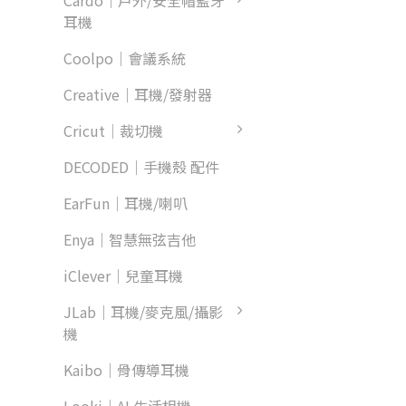
Cardo｜戶外/安全帽藍牙
耳機
Coolpo｜會議系統
Creative｜耳機/發射器
Cricut｜裁切機
DECODED｜手機殼 配件
EarFun｜耳機/喇叭
Enya｜智慧無弦吉他
iClever｜兒童耳機
JLab｜耳機/麥克風/攝影
機
Kaibo｜骨傳導耳機