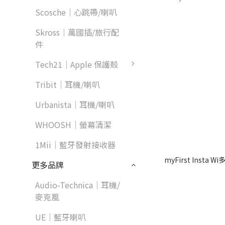
Scosche｜心跳帶/喇叭
Skross｜萬國插/旅行配
件
Tech21｜Apple 保護殼
Tribit｜耳機/喇叭
Urbanista｜耳機/喇叭
WHOOSH｜螢幕清潔
1Mii｜藍牙發射接收器
myFirst Inst
更多品牌
Audio-Technica｜耳機/
麥克風
UE｜藍牙喇叭