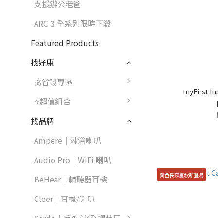
支援辦公老爸
ARC 3 全系列限時下殺
Featured Products
找好康
💰省錢專區
myFirst 
⭐超值組合
找品牌
Ampere｜淋浴喇叭
Audio Pro｜WiFi 喇叭
黃色長頸鹿款新登場
BeHear｜輔聽器耳機
Cleer｜耳機/喇叭