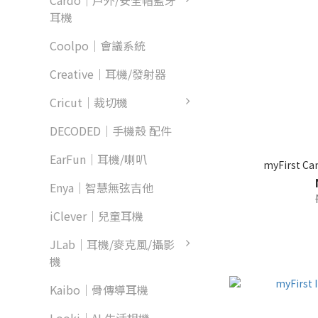
Cardo｜戶外/安全帽藍牙
耳機
Coolpo｜會議系統
Creative｜耳機/發射器
Cricut｜裁切機
DECODED｜手機殼 配件
EarFun｜耳機/喇叭
myFirst 
Enya｜智慧無弦吉他
iClever｜兒童耳機
JLab｜耳機/麥克風/攝影
機
Kaibo｜骨傳導耳機