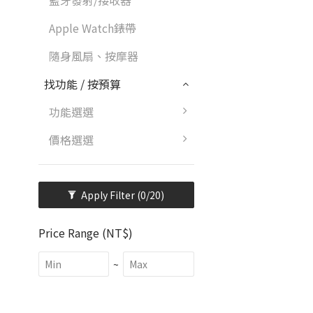
藍牙發射/接收器
Apple Watch錶帶
隨身風扇、按摩器
找功能 / 按預算
功能選選
價格選選
Apply Filter
(0/20)
Price Range (NT$)
~