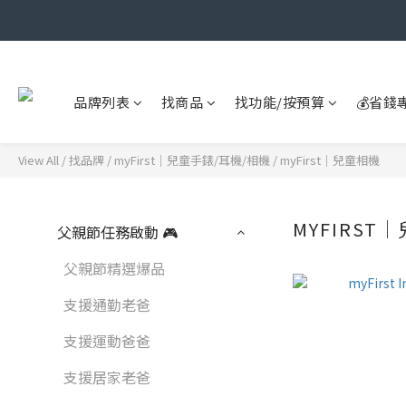
品牌列表
找商品
找功能/按預算
💰省錢
View All
/
找品牌
/
myFirst｜兒童手錶/耳機/相機
/
myFirst｜兒童相機
MYFIRST
父親節任務啟動 🎮
父親節精選爆品
支援通勤老爸
支援運動爸爸
支援居家老爸