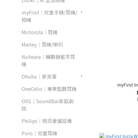
Looki｜AI 生活相機
myFirst｜兒童手錶/耳機/
相機
Motorola｜耳機
Marley｜耳機/喇叭
Nuheara｜輔聽器藍牙耳
機
Ohuhu｜麥克筆
myFirst
OneOdio｜專業監聽耳機
OXS｜SoundBar家庭劇
院
Philips｜視訊會議設備
Puro｜兒童耳機