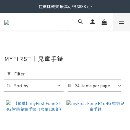
拉霸挑戰賽 最高可得 $888 👉
MYFIRST｜兒童手錶
Apply
Filter
Filter
(0/20)
Sort by
24 Items per page
Price
Range
(NT$)
~