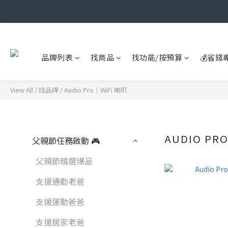
品牌列表
找商品
找功能/按預算
💰省錢
View All
/
找品牌
/
Audio Pro｜WiFi 喇叭
AUDIO PR
父親節任務啟動 🎮
父親節精選爆品
支援通勤老爸
支援運動爸爸
支援居家老爸