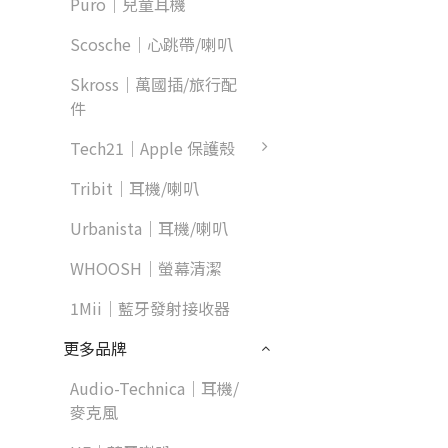
Puro｜兒童耳機
Scosche｜心跳帶/喇叭
Skross｜萬國插/旅行配
件
Tech21｜Apple 保護殼
Tribit｜耳機/喇叭
Urbanista｜耳機/喇叭
WHOOSH｜螢幕清潔
1Mii｜藍牙發射接收器
更多品牌
Audio-Technica｜耳機/
麥克風