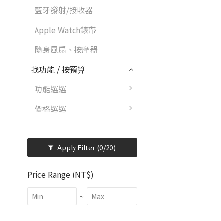
藍牙發射/接收器
Apple Watch錶帶
隨身風扇、按摩器
找功能 / 按預算
功能選選
價格選選
Apply Filter
(0/20)
Price Range (NT$)
~