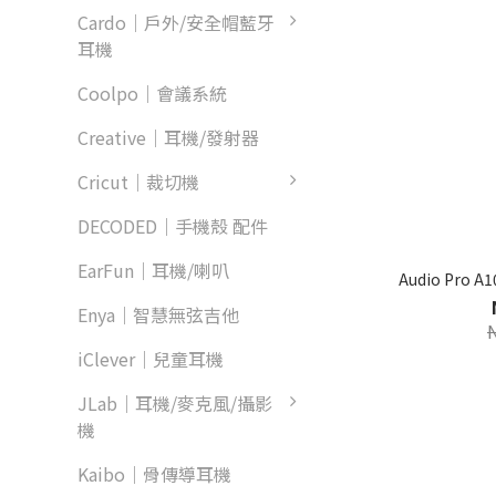
Cardo｜戶外/安全帽藍牙
耳機
Coolpo｜會議系統
Creative｜耳機/發射器
Cricut｜裁切機
DECODED｜手機殼 配件
EarFun｜耳機/喇叭
Audio Pro 
Enya｜智慧無弦吉他
iClever｜兒童耳機
JLab｜耳機/麥克風/攝影
機
Kaibo｜骨傳導耳機