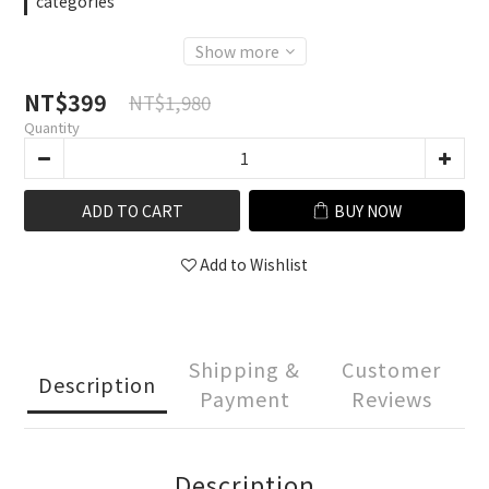
categories
Show more
NT$399
NT$1,980
Quantity
ADD TO CART
BUY NOW
Add to Wishlist
Shipping &
Customer
Description
Payment
Reviews
Description