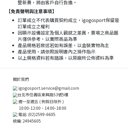
整新費，將由客戶自行負擔。
【免責聲明與注意事項】
訂單成立不代表購買契約成立，igogosport保留是
訂單成立之權利
因顯示設備設定及個人觀感之差異，賣場之商品圖
片僅供參考，以實際商品為準
產品規格若敘述若如有誤差，以盒裝實物為主
產品使用，請依照說明書內之操作指示
以上規格資料若有錯誤，以原廠所公佈資料為準
關於我們
igogosport.service@gmail.com
台北市信義區東興路53號5樓
週一至週五 ( 例假日除外 )
10:00-12:00、14:00-18:00
電話: (02)2599-6605
統編: 24945605