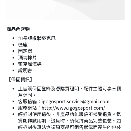
商品內容物
加長版棍狀麥克風
機座
固定器
酒精棉片
麥克風海綿
說明書
【保固資訊】
上官網保固登錄及憑購買證明，配件主體可享三個
月保固。
客服信箱：igogosport.service@gmail.com
服務網站：http://www.igogosport.com/
經拆封使用過後，非產品功能瑕疵不接受退貨。鑑
賞期非試用期。退貨時，須保持商品完整包裝。如
經拆封後無法恢復原商品可銷售狀況而產生的包裝