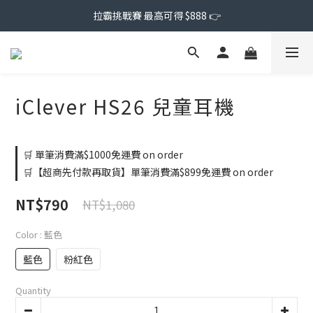
拉霸挑戰賽 最高可得 $888 👉
iClever HS26 兒童耳機
🛒 單筆消費滿$1000免運費 on order
🛒【超商先付款再取貨】單筆消費滿$899免運費 on order
NT$790
NT$1,080
Color
: 藍色
藍色
粉紅色
Quantity