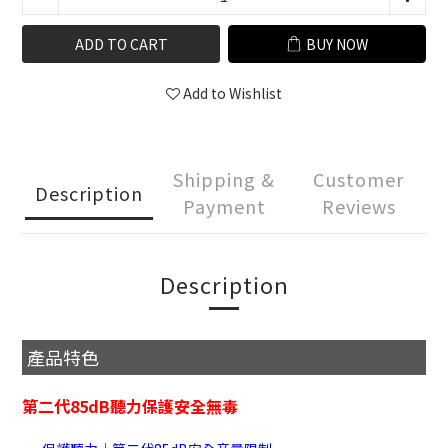
ADD TO CART
BUY NOW
Add to Wishlist
Shipping &
Customer
Description
Payment
Reviews
Description
產品特色
第二代85dB聽力保護安全無毒