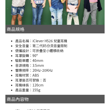
商品規格
產品名稱：iClever HS26 兒童耳機
安全音量：第二代85分貝音量限制
便攜設計：可折疊至小體積收納
耳罩旋轉：90°
驅動單體：40mm
音源規格：3.5mm
響應頻率：20Hz-20KHz
耳機材質：ABS
耳罩是否可替換：否
耳機線長：120cm
產品重量：155g
商品內容物