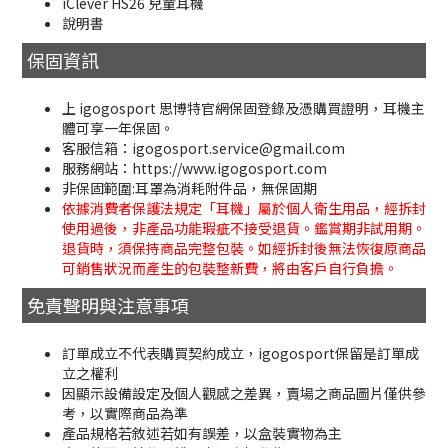
iClever HS26 兒童耳機
說明書
保固資訊
上 igogosport 思博特官網保固登錄及憑購買證明，耳機主
體可享一年保固。
客服信箱：igogosport.service@gmail.com
服務網站：https://www.igogosport.com
非保固範圍:耳罩為消耗附件品，無保固期
依據消費者保護法規定「耳機」屬於個人衛生用品，經拆封
使用過後，非產品功能瑕疵不接受退貨。鑑賞期非試用期。
退貨時，須保持商品完整包裝。如經拆封後無法恢復原商品
可銷售狀況而產生的包裝整新費，將由客戶自行負擔。
免責聲明與注意事項
訂單成立不代表購買契約成立，igogosport保留是訂單成
立之權利
因顯示設備設定及個人觀感之差異，賣場之商品圖片僅供參
考，以實際商品為準
產品規格若敘述若如有誤差，以盒裝實物為主