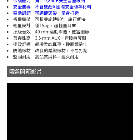
保護聽力｜第二代85dB安全音量限制
安全無毒｜不含雙酚A 國際安全標準材料
靈活調節｜可調節頭帶，量身打造
折疊攜帶｜可折疊旋轉90°，旅行便攜
輕量設計｜僅155g，超輕量耳罩
頂級音效｜40 mm驅動單體，豐富細節
兼容性高｜3.5 mm AUX，連接無障礙
極致舒適｜親膚柔軟耳罩，聆聽體驗佳
防纏線材｜改良的編織線材，不易打結
堅固耐用｜高品質用料，經久耐用
精選開箱影片