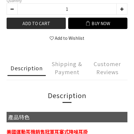
Quantity
ADD TO CART
BUY NOW
Add to Wishlist
Shipping &
Customer
Description
Payment
Reviews
Description
產品特色
美國運動耳機銷售冠軍耳塞式降噪耳掛