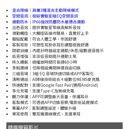
混合降噪｜具備3種混合主動降噪模式
空間音訊｜相容實驗室級EQ空間音訊
運動防水｜IP66強效防塵防水最適合運動
出色音效｜提供實驗室等級高解析音效
滑動觸控｜大觸控區操作簡易，直覺好上手
服貼配戴｜符合人體工學，牢固舒適
客製耳掛｜可塑性耳掛依耳形調整極致舒適
間歇訓練｜內建計時器設定運動/休息/組數語音提示
低音增強｜澎派低音助提升運動士氣
持久續航｜總播放時間可長達60小時
多點連線｜任兩個設備間無縫自由切換
三組音場｜3組 EQ 音場快速切換或APP客製化
清晰通話｜AI降噪技術結合４組數位MEMS麥克風
快速配對｜支援Google Fast Pair(適用Android)
多元充電｜支援Type-C及無線充電
聽力保護｜APP可調整最大音量，保護耳朵
客製模式｜可透過APP切換音樂/電影低延遲模式
專屬APP｜客製調整設定，體驗升級
單耳使用｜雙耳機連線模式，支援單耳
精選開箱影片