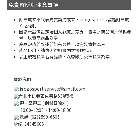
免責聲明與注意事項
訂單成立不代表購買契約成立，igogosport保留是訂單成
立之權利
因顯示設備設定及個人觀感之差異，賣場之商品圖片僅供參
考，以實際商品為準
產品規格若敘述若如有誤差，以盒裝實物為主
產品使用，請依照說明書內之操作指示
以上規格資料若有錯誤，以原廠所公佈資料為準
關於我們
igogosport.service@gmail.com
台北市信義區東興路53號5樓
週一至週五 ( 例假日除外 )
10:00-12:00、14:00-18:00
電話: (02)2599-6605
統編: 24945605