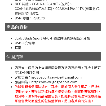
NCC 認證：CCAH24LP8470T2(左耳)、
CCAH24LP8480T2(右耳)、CCAH24LP8490T5 (充電盒)品
質保證 盜用必究
BSMI認證：R3B170
商品內容物
JLab JBuds Sport ANC 4 運動降噪真無線藍牙耳機
USB-C充電線
耳塞
保固資訊
購買後一個月內上官網保固登錄及憑購買證明，耳機主體可
享18+6個月保固。
客服信箱：igogosport.service@gmail.com
服務網站：https://www.igogosport.com
依據消費者保護法規定「耳機」屬於個人衛生用品，經拆封
使用過後，非產品功能瑕疵不接受退貨。鑑賞期非試用期。
退貨時，須保持商品完整包裝。如經拆封後無法恢復原商品
可銷售狀況而產生的包裝整新費，將由客戶自行負擔。