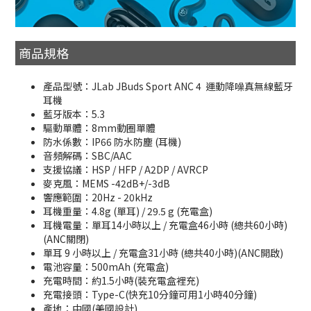
商品規格
產品型號：JLab JBuds Sport ANC 4 運動降噪真無線藍牙
耳機
藍牙版本：5.3
驅動單體：8mm動圈單體
防水係數：IP66 防水防塵 (耳機)
音頻解碼：SBC/AAC
支援協議：HSP / HFP / A2DP / AVRCP
麥克風：MEMS -42dB+/-3dB
響應範圍：20Hz - 20kHz
耳機重量：4.8g (單耳) / 29.5 g (充電盒)
耳機電量：單耳14小時以上 / 充電盒46小時 (總共60小時)
(ANC關閉)
單耳 9 小時以上 / 充電盒31小時 (總共40小時)(ANC開啟)
電池容量：500mAh (充電盒)
充電時間：約1.5小時(裝充電盒裡充)
充電接頭：Type-C(快充10分鐘可用1小時40分鐘)
產地：中國(美國設計)