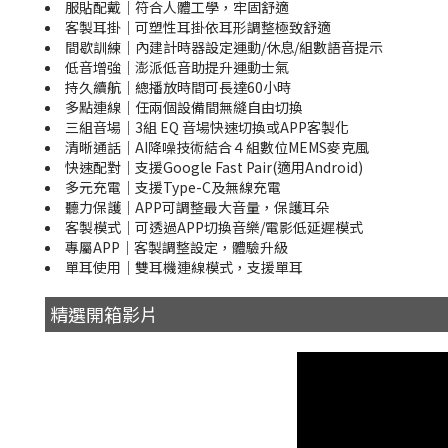
服貼配戴｜符合人體工學，牢固舒適
客製耳掛｜可塑性耳掛依耳形調整極致舒適
間歇訓練｜內建計時器設定運動/休息/組數語音提示
低音增強｜澎派低音助提升運動士氣
持久續航｜總播放時間可長達60小時
多點連線｜任兩個設備間無縫自由切換
三組音場｜3組 EQ 音場快速切換或APP客製化
清晰通話｜AI降噪技術結合４組數位MEMS麥克風
快速配對｜支援Google Fast Pair(適用Android)
多元充電｜支援Type-C及無線充電
聽力保護｜APP可調整最大音量，保護耳朵
客製模式｜可透過APP切換音樂/電影低延遲模式
專屬APP｜客製調整設定，體驗升級
單耳使用｜雙耳機連線模式，支援單耳
精選開箱影片