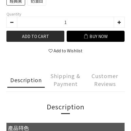
經典黑
奶油白
Quantity
ADD TO CART
BUY NOW
Add to Wishlist
Shipping &
Customer
Description
Payment
Reviews
Description
產品特色