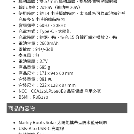
驅動單體：雙 57mm 驅動單體，搭配後置被動輻射器
輸出功率：2x10W（總功率 20W）
使用時間：約 14 小時播放時間，太陽能板可為電池額外補
充最多 5 小時的續航時間
響應頻率：60Hz - 20kHz
充電方式：Type-C、太陽能
充電時間：約兩小時，快充 15 分鐘可額外播放 2 小時
電池容量：2600mAh
靈敏度：94+/-3dB
麥克風：無
電池電壓：3.7V
產品重量：685 g
產品尺寸：171 x 94 x 60 mm
盒裝重量：881 克
盒裝尺寸：222 x 128 x 87 mm
NCC：CCAJ25LP5680E8 品質保證 盜用必究
BSMI：R3B170
商品內容物
Marley Roots Solar 太陽能攜帶型防水藍牙喇叭
USB-A to USB-C 充電線