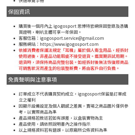
快速導覽手冊
保固資訊
購買後一個月內上 igogosport 思博特官網保固登錄及憑購
買證明，喇叭主體可享一年保固。
客服信箱：igogosport.service@gmail.com
服務網站：https://www.igogosport.com
依據消費者保護法規定「耳機」屬於個人衛生用品，經拆封
使用過後，非產品功能瑕疵不接受退貨。鑑賞期非試用期。
退貨時，須保持商品完整包裝。如經拆封後無法恢復原商品
可銷售狀況而產生的包裝整新費，將由客戶自行負擔。
免責聲明與注意事項
訂單成立不代表購買契約成立，igogosport保留是訂單成
立之權利
因顯示設備設定及個人觀感之差異，賣場之商品圖片僅供參
考，以實際商品為準
產品規格若敘述若如有誤差，以盒裝實物為主
產品使用，請依照說明書內之操作指示
以上規格資料若有錯誤，以原廠所公佈資料為準