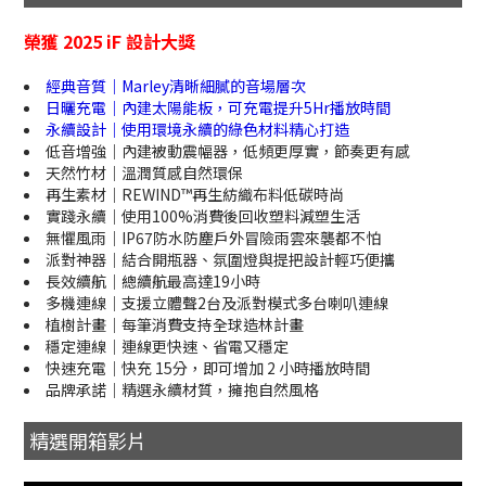
榮獲 2025 iF 設計大獎
經典音質｜Marley清晰細膩的音場層次
日曬充電｜內建太陽能板，可充電提升5Hr播放時間
永續設計｜使用環境永續的綠色材料精心打造
低音增強｜內建被動震幅器，低頻更厚實，節奏更有感
天然竹材｜溫潤質感自然環保
再生素材｜REWIND™再生紡織布料低碳時尚
實踐永續｜使用100%消費後回收塑料減塑生活
無懼風雨｜IP67防水防塵戶外冒險雨雲來襲都不怕
派對神器｜結合開瓶器、氛圍燈與提把設計輕巧便攜
長效續航｜總續航最高達19小時
多機連線｜支援立體聲2台及派對模式多台喇叭連線
植樹計畫｜每筆消費支持全球造林計畫
穩定連線｜連線更快速、省電又穩定
快速充電｜快充 15分，即可增加 2 小時播放時間
品牌承諾｜精選永續材質，擁抱自然風格
精選開箱影片