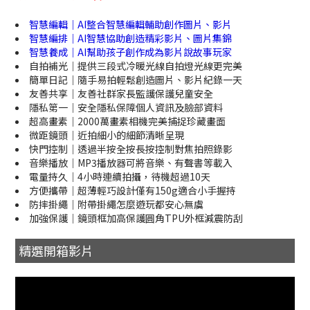
智慧編輯｜AI整合智慧編輯輔助創作圖片、影片
智慧編排｜AI智慧協助創造精彩影片、圖片集錦
智慧養成｜AI幫助孩子創作成為影片說故事玩家
自拍補光｜提供三段式冷暖光線自拍燈光線更完美
簡單日記｜隨手易拍輕鬆創造圖片、影片紀錄一天
友善共享｜友善社群家長監護保護兒童安全
隱私第一｜安全隱私保障個人資訊及臉部資料
超高畫素｜2000萬畫素相機完美捕捉珍藏畫面
微距鏡頭｜近拍細小的細節清晰呈現
快門控制｜透過半按全按長按控制對焦拍照錄影
音樂播放｜MP3播放器可將音樂、有聲書等載入
電量持久｜4小時連續拍攝，待機超過10天
方便攜帶｜超薄輕巧設計僅有150g適合小手握持
防摔掛繩｜附帶掛繩怎麼遊玩都安心無虞
加強保護｜鏡頭框加高保護圓角TPU外框減震防刮
精選開箱影片