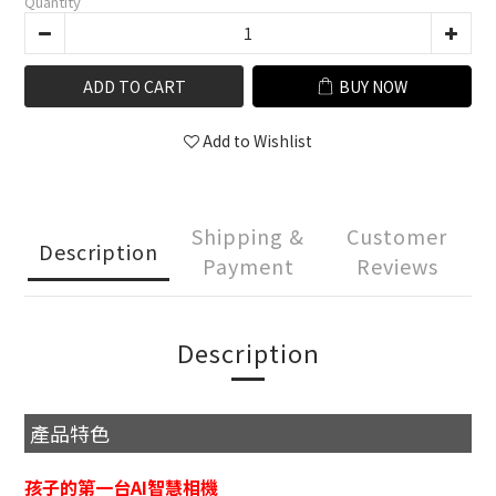
Quantity
ADD TO CART
BUY NOW
Add to Wishlist
Shipping &
Customer
Description
Payment
Reviews
Description
產品特色
孩子的第一台AI智慧相機