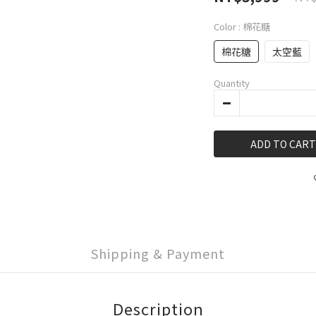
Color
: 棉花糖
棉花糖
太空藍
Quantity
ADD TO CART
Shipping & Payment
Description