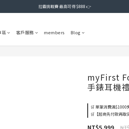
拉霸挑戰賽 最高可得 $888 👉
專區
客戶服務
members
Blog
myFirst
手錶耳機
🛒 單筆消費滿$1000免
🛒【超商先付款再取貨】
NT$5,999
NT$