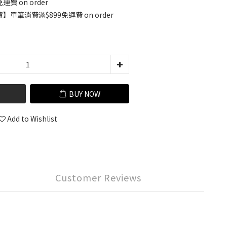
運費 on order
單筆消費滿$899免運費 on order
BUY NOW
Add to Wishlist
Customer Reviews