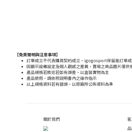
【免責聲明與注意事項】
訂單成立不代表購買契約成立，igogosport保留是訂單
因顯示設備設定及個人觀感之差異，賣場之商品圖片僅供
產品規格若敘述若如有誤差，以盒裝實物為主
產品使用，請依照說明書內之操作指示
以上規格資料若有錯誤，以原廠所公佈資料為準
關於我們
客
品