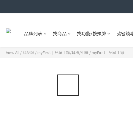
品牌列表
找商品
找功能/按預算
💰省錢
View All
/
找品牌
/
myFirst｜兒童手錶/耳機/相機
/
myFirst｜兒童手錶