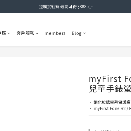
拉霸挑戰賽 最高可得 $888 👉
專區
客戶服務
members
Blog
myFirst 
兒童手錶
• 鋼化玻璃螢幕保護膜
• myFirst Fone R2 /