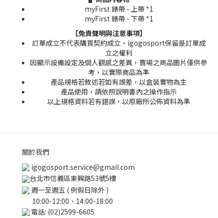
myFirst 錶帶 - 上帶 *1
myFirst 錶帶 - 下帶 *1
【免責聲明與注意事項】
訂單成立不代表購買契約成立，igogosport保留是訂單成
立之權利
因顯示設備設定及個人觀感之差異，賣場之商品圖片僅供參
考，以實際商品為準
產品規格若敘述若如有誤差，以盒裝實物為主
產品使用，請依照說明書內之操作指示
以上規格資料若有錯誤，以原廠所公佈資料為準
關於我們
igogosport.service@gmail.com
台北市信義區東興路53號5樓
週一至週五 ( 例假日除外 )
10:00-12:00、14:00-18:00
電話: (02)2599-6605