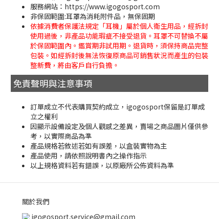
服務網站：https://www.igogosport.com
非保固範圍:耳罩為消耗附件品，無保固期
依據消費者保護法規定「耳機」屬於個人衛生用品，經拆封
使用過後，非產品功能瑕疵不接受退貨。耳罩不可替換不屬
於保固範圍內。鑑賞期非試用期。退貨時，須保持商品完整
包裝。如經拆封後無法恢復原商品可銷售狀況而產生的包裝
整新費，將由客戶自行負擔。
免責聲明與注意事項
訂單成立不代表購買契約成立，igogosport保留是訂單成
立之權利
因顯示設備設定及個人觀感之差異，賣場之商品圖片僅供參
考，以實際商品為準
產品規格若敘述若如有誤差，以盒裝實物為主
產品使用，請依照說明書內之操作指示
以上規格資料若有錯誤，以原廠所公佈資料為準
關於我們
igogosport.service@gmail.com