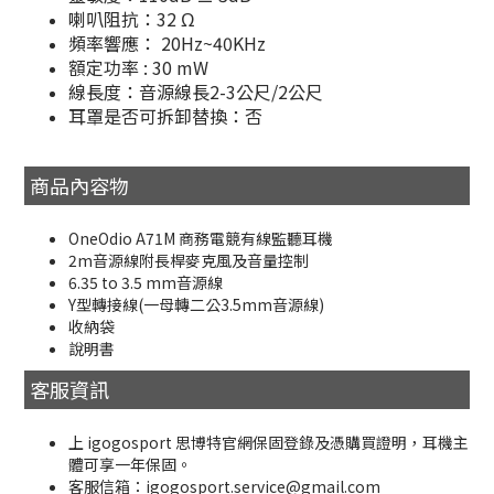
喇叭阻抗：32 Ω
頻率響應： 20Hz~40KHz
額定功率 : 30 mW
線長度：音源線長2-3公尺/2公尺
耳罩是否可拆卸替換：否
商品內容物
OneOdio A71M 商務電競有線監聽耳機
2m音源線附長桿麥克風及音量控制
6.35 to 3.5 mm音源線
Y型轉接線(一母轉二公3.5mm音源線)
收納袋
說明書
客服資訊
上 igogosport 思博特官網保固登錄及憑購買證明，耳機主
體可享一年保固。
客服信箱：igogosport.service@gmail.com