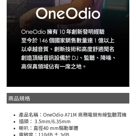
商品規格
產品名稱：OneOdio A71M 商務電競有線監聽耳機
插頭： 3.5mm/6.35mm
喇叭：直徑40 mm驅動單體
靈敏度：110dB ± 3dB