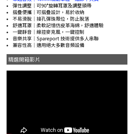
彈性調整｜可90°旋轉耳罩及調整頭帶
摺疊便攜｜可摺疊設計，易於收納
不易滑脫｜接孔彈珠限位，防止脫落
舒適耳罩｜柔軟記憶仿皮革海綿，舒適體驗
一鍵靜音｜線控麥克風，一鍵控制
音樂共享｜Spareport 技術提供多人串聯
兼容性高｜適用絕大多數音頻設備
精選開箱影片