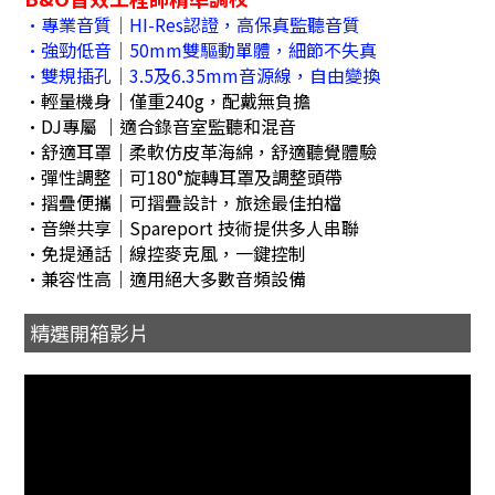
•專業音質｜HI-Res認證，高保真監聽音質
•強勁低音｜50mm雙驅動單體，細節不失真
•雙規插孔｜3.5及6.35mm音源線，自由變換
•輕量機身｜僅重240g，配戴無負擔
•DJ專屬 ｜適合錄音室監聽和混音
•舒適耳罩｜柔軟仿皮革海綿，舒適聽覺體驗
•彈性調整｜可180°旋轉耳罩及調整頭帶
•摺疊便攜｜可摺疊設計，旅途最佳拍檔
•音樂共享｜Spareport 技術提供多人串聯
•免提通話｜線控麥克風，一鍵控制
•兼容性高｜適用絕大多數音頻設備
精選開箱影片