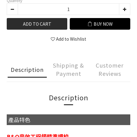
Quantity
ADD TO CART
BUY NOW
Add to Wishlist
Shipping &
Customer
Description
Payment
Reviews
Description
產品特色
B&O音效工程師精準調校