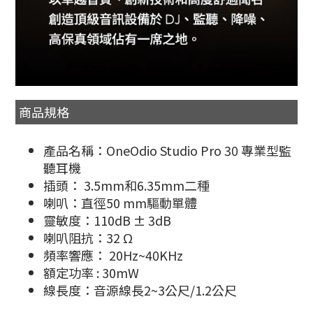
商品規格
產品名稱：OneOdio Studio Pro 30 專業型監
聽耳機
插頭： 3.5mm和6.35mm二種
喇叭：直徑50 mm驅動單體
靈敏度：110dB ± 3dB
喇叭阻抗：32 Ω
頻率響應： 20Hz~40KHz
額定功率 : 30mW
線長度：音源線長2~3公尺/1.2公尺