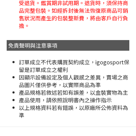
受退貨。鑑賞期非試用期。退貨時，須保持商
品完整包裝。如經拆封後無法恢復原商品可銷
售狀況而產生的包裝整新費，將由客戶自行負
擔。
免責聲明與注意事項
訂單成立不代表購買契約成立，igogosport保
留是訂單成立之權利
因顯示設備設定及個人觀感之差異，賣場之商
品圖片僅供參考，以實際商品為準
產品規格若敘述若如有誤差，以盒裝實物為主
產品使用，請依照說明書內之操作指示
以上規格資料若有錯誤，以原廠所公佈資料為
準