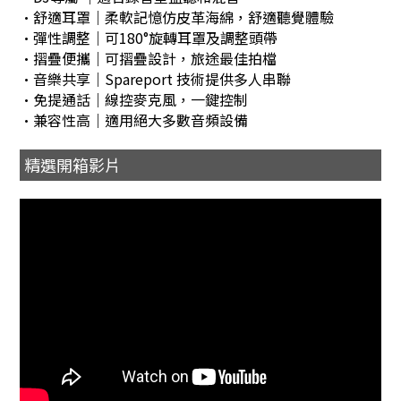
•舒適耳罩｜柔軟記憶仿皮革海綿，舒適聽覺體驗
•彈性調整｜可180°旋轉耳罩及調整頭帶
•摺疊便攜｜可摺疊設計，旅途最佳拍檔
•音樂共享｜Spareport 技術提供多人串聯
•免提通話｜線控麥克風，一鍵控制
•兼容性高｜適用絕大多數音頻設備
精選開箱影片