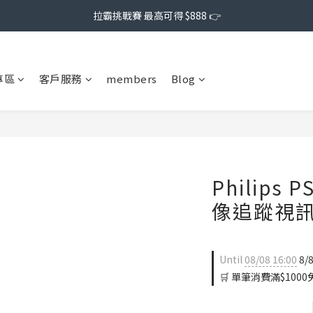
拉霸挑戰賽 最高可得 $888 👉
專區
客戶服務
members
Blog
Philips 
像追蹤視
Until
08/08 16:00
8/
🛒 單筆消費滿$1000免