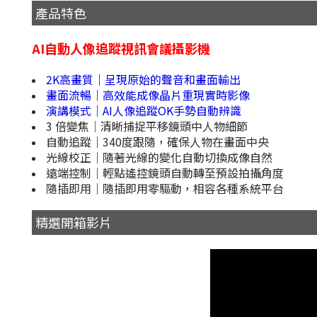
產品特色
AI自動人像追蹤視訊會議攝影機
2K高畫質｜呈現原始的聲音和畫面輸出
畫面流暢｜高效能成像晶片重現實時影像
演講模式｜AI人像追蹤OK手勢自動辨識
3 倍變焦｜清晰捕捉平移鏡頭中人物細節
自動追蹤｜340度跟隨，確保人物在畫面中央
光線校正｜隨著光線的變化自動切換成像自然
遠端控制｜輕點遙控鏡頭自動轉至預設拍攝角度
隨插即用｜隨插即用零驅動，相容各種系統平台
精選開箱影片