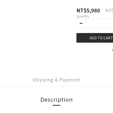
NT$5,980
NT$
Quantity
ADD TO CART
Shipping & Payment
Description