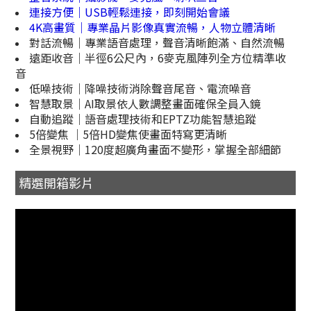
連接方便｜USB輕鬆連接，即刻開始會議
4K高畫質｜專業晶片影像真實流暢，人物立體清晰
對話流暢｜專業語音處理，聲音清晰飽滿、自然流暢
遠距收音｜半徑6公尺內，6麥克風陣列全方位精準收
音
低噪技術｜降噪技術消除聲音尾音、電流噪音
智慧取景｜AI取景依人數調整畫面確保全員入鏡
自動追蹤｜語音處理技術和EPTZ功能智慧追蹤
5倍變焦 ｜5倍HD變焦使畫面特寫更清晰
全景視野｜120度超廣角畫面不變形，掌握全部細節
精選開箱影片