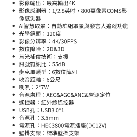
影像輸出：最高輸出4K
影像感測器：1/2.8英吋，800萬像素COMS影
像感測器
AI智慧取景：自動群組取景與發言人追蹤功能
光學鏡頭：120度
影像分辨率：4K/30FPS
數位降噪：2D&3D
背光補償技術：支援
訊號雜訊比：55dB
麥克風類型：6數位陣列
收音距離：6公尺
喇叭：2*7W
音源處理：AEC&AGC&ANC&聲源定位
遙控器：紅外線遙控器
USB孔：USB3.0*1
音源孔：3.5mm
電源孔：HEC3800電源插座(DC12V)
壁掛支架：標準壁掛支架