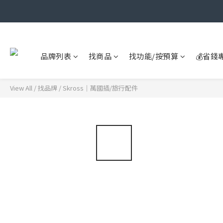
品牌列表
找商品
找功能/按預算
💰省錢
View All
/
找品牌
/
Skross｜萬國插/旅行配件