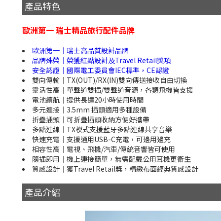
產品特色
歐洲第一 瑞士精品旅行配件品牌
歐洲第一｜瑞士高品質設計品牌
品牌殊榮｜榮獲紅點設計及Travel Retail獎項
安全認證｜國際電工委員會IEC標準，CE認證
雙向傳輸｜TX(OUT)/RX(IN)雙向傳送接收自由切換
靈活性高｜單聲道雙插/雙聲道音源，各類飛機皆支援
電池續航｜提供長達20小時使用時間
多元連接｜3.5mm 插頭適用多種設備
折疊插頭｜可折疊插頭收納方便好攜帶
多點連線｜TX模式支援藍牙多點連線共享音樂
快速充電｜支援通用USB-C充電，可邊用邊充
相容性高｜電視、飛機/汽車/傳統音響皆可使用
隨插即用｜機上連接簡單，無需配戴公用耳機更衛生
質感設計｜獲Travel Retail獎，精緻布面經典質感設計
產品介紹