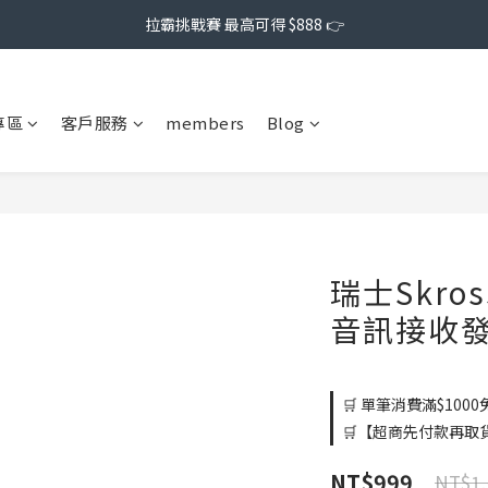
拉霸挑戰賽 最高可得 $888 👉
專區
客戶服務
members
Blog
瑞士Skro
音訊接收
🛒 單筆消費滿$1000免
🛒【超商先付款再取貨】
NT$999
NT$1,