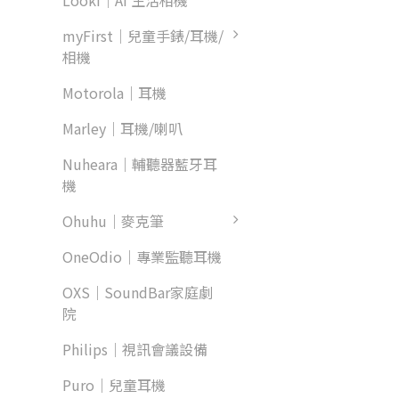
Looki｜AI 生活相機
myFirst｜兒童手錶/耳機/
相機
Motorola｜耳機
Marley｜耳機/喇叭
Nuheara｜輔聽器藍牙耳
機
Ohuhu｜麥克筆
OneOdio｜專業監聽耳機
OXS｜SoundBar家庭劇
院
Philips｜視訊會議設備
Puro｜兒童耳機