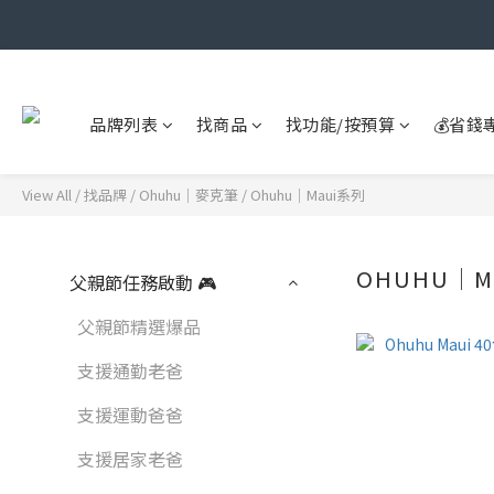
品牌列表
找商品
找功能/按預算
💰省錢
View All
/
找品牌
/
Ohuhu｜麥克筆
/
Ohuhu｜Maui系列
OHUHU｜M
父親節任務啟動 🎮
父親節精選爆品
支援通勤老爸
支援運動爸爸
支援居家老爸