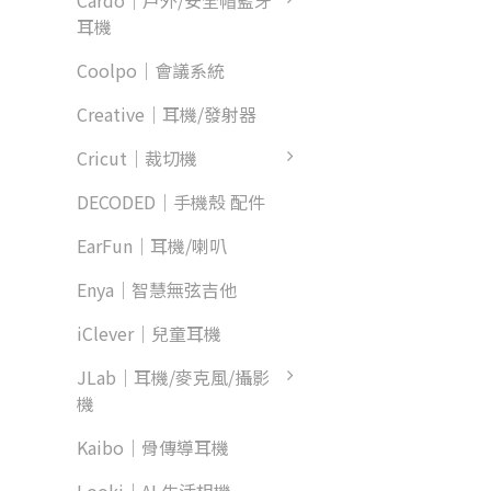
Cardo｜戶外/安全帽藍牙
耳機
Coolpo｜會議系統
Creative｜耳機/發射器
Cricut｜裁切機
DECODED｜手機殼 配件
EarFun｜耳機/喇叭
Enya｜智慧無弦吉他
iClever｜兒童耳機
JLab｜耳機/麥克風/攝影
機
Kaibo｜骨傳導耳機