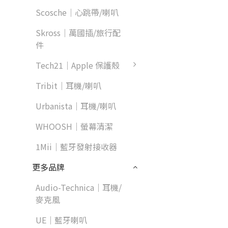
Scosche｜心跳帶/喇叭
Skross｜萬國插/旅行配
件
Tech21｜Apple 保護殼
Tribit｜耳機/喇叭
Urbanista｜耳機/喇叭
WHOOSH｜螢幕清潔
1Mii｜藍牙發射接收器
更多品牌
Audio-Technica｜耳機/
麥克風
UE｜藍牙喇叭