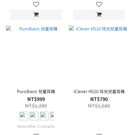
PuroBasic 兒童耳機
iClever HS20 炫光兒童耳機
NT$999
NT$790
NT$1,280
NT$1,580
View other 2 variants