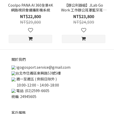
Coolpo PANA AI 360全景4K
【辦公利器組】JLab Go
網路視訊會議攝影機系統
Work 工作辦公耳罩藍牙耳機
+ Coolpo PANA AI 360全景
NT$22,800
NT$23,800
4K網路視訊會議攝影機系統
NT$29,800
NT$24,599
關於我們
igogosport.service@gmail.com
台北市信義區東興路53號5樓
週一至週五 ( 例假日除外 )
10:00-12:00、14:00-18:00
電話: (02)2599-6605
統編: 24945605
客戶服務