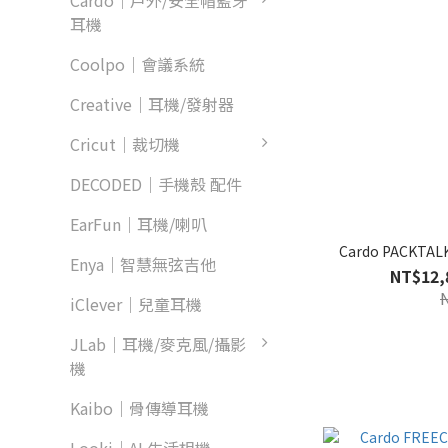
Cardo｜戶外/安全帽藍牙
耳機
Coolpo｜會議系統
Creative｜耳機/發射器
Cricut｜裁切機
DECODED｜手機殼 配件
EarFun｜耳機/喇叭
Cardo PACKT
Enya｜智慧無弦吉他
NT$12,
iClever｜兒童耳機
JLab｜耳機/麥克風/攝影
機
Kaibo｜骨傳導耳機