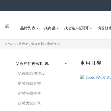
品牌列表
找商品
找功能/按預算
💰省錢
View All
/
找商品
/
藍牙耳機
/
車用耳機
車用耳機
父親節任務啟動 🎮
父親節精選爆品
支援通勤老爸
支援運動爸爸
支援居家老爸