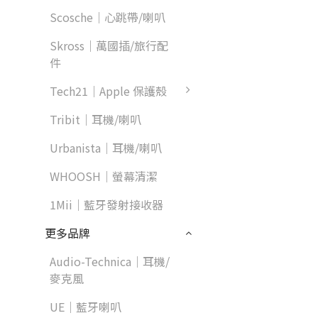
Scosche｜心跳帶/喇叭
Skross｜萬國插/旅行配
件
Tech21｜Apple 保護殼
Tribit｜耳機/喇叭
Urbanista｜耳機/喇叭
WHOOSH｜螢幕清潔
1Mii｜藍牙發射接收器
更多品牌
Audio-Technica｜耳機/
麥克風
UE｜藍牙喇叭