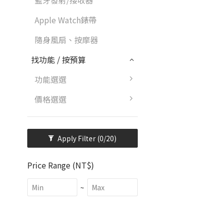
藍牙發射/接收器
Apple Watch錶帶
隨身風扇、按摩器
找功能 / 按預算
功能選選
價格選選
Apply Filter
(0/20)
Price Range (NT$)
~