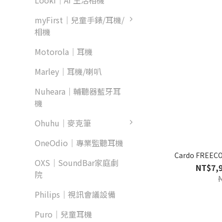
Looki｜AI 生活相機
myFirst｜兒童手錶/耳機/
相機
Motorola｜耳機
Marley｜耳機/喇叭
Nuheara｜輔聽器藍牙耳
機
Ohuhu｜麥克筆
OneOdio｜專業監聽耳機
Cardo FRE
OXS｜SoundBar家庭劇
NT$7,9
院
Philips｜視訊會議設備
Puro｜兒童耳機