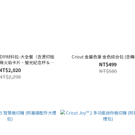
手作DIY材料包-大全餐（含燙印娃
Cricut 金屬色筆 金色綜合包 (含
緻火焰卡片、螢光紀念杯＆包
NT$499
裝）
NT$2,020
NT$580
NT$2,298