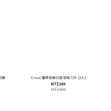
裁切機
Cricut 攜帶型裁切器 替換刀片 (2入)
NT$349
NT$480