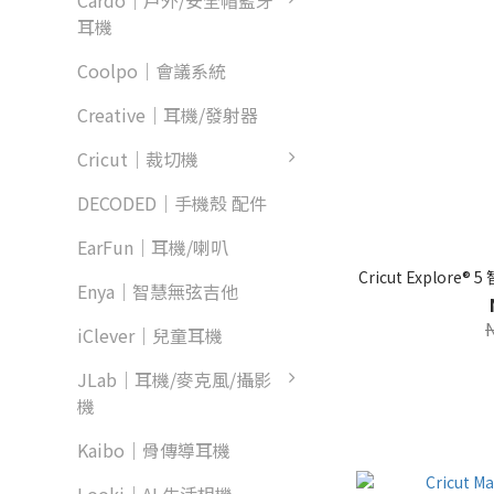
Cardo｜戶外/安全帽藍牙
耳機
Coolpo｜會議系統
Creative｜耳機/發射器
Cricut｜裁切機
DECODED｜手機殼 配件
EarFun｜耳機/喇叭
Cricut Explor
Enya｜智慧無弦吉他
iClever｜兒童耳機
JLab｜耳機/麥克風/攝影
機
Kaibo｜骨傳導耳機