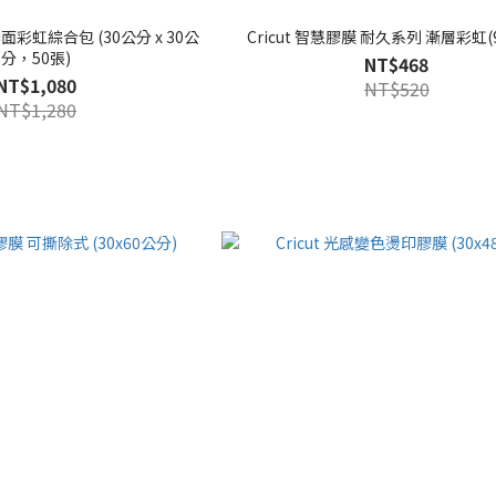
霧面彩虹綜合包 (30公分 x 30公
Cricut 智慧膠膜 耐久系列 漸層彩虹(
分，50張)
NT$468
NT$1,080
NT$520
NT$1,280