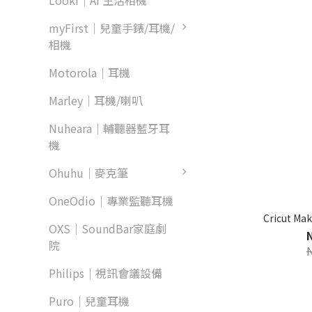
Looki｜AI 生活相機
myFirst｜兒童手錶/耳機/
相機
Motorola｜耳機
Marley｜耳機/喇叭
Nuheara｜輔聽器藍牙耳
機
Ohuhu｜麥克筆
OneOdio｜專業監聽耳機
Cricut 
OXS｜SoundBar家庭劇
院
Philips｜視訊會議設備
Puro｜兒童耳機