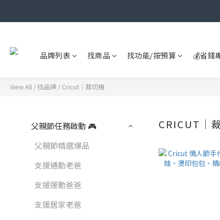
品牌列表
找商品
找功能/按預算
💰省錢
View All
/
找品牌
/
Cricut｜裁切機
CRICUT｜
父親節任務啟動 🎮
父親節精選爆品
支援通勤老爸
支援運動爸爸
支援居家老爸