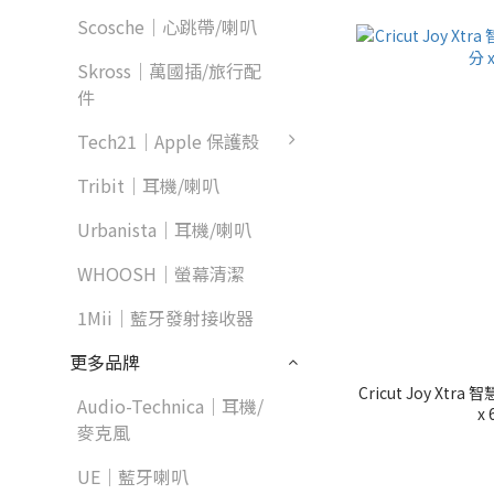
Scosche｜心跳帶/喇叭
Skross｜萬國插/旅行配
件
Tech21｜Apple 保護殼
Tribit｜耳機/喇叭
Urbanista｜耳機/喇叭
WHOOSH｜螢幕清潔
1Mii｜藍牙發射接收器
更多品牌
Cricut Joy Xt
Audio-Technica｜耳機/
x
麥克風
UE｜藍牙喇叭