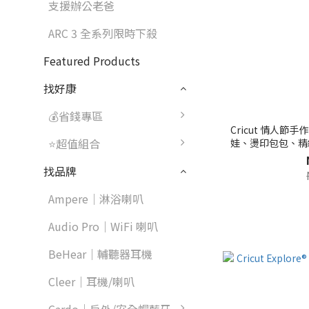
支援辦公老爸
ARC 3 全系列限時下殺
Featured Products
找好康
💰省錢專區
Cricut 情人節
⭐超值組合
娃、燙印包包、精
找品牌
Ampere｜淋浴喇叭
Audio Pro｜WiFi 喇叭
BeHear｜輔聽器耳機
Cleer｜耳機/喇叭