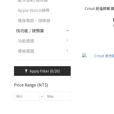
藍牙發射/接收器
Cricut 超值膠膜 
Apple Watch錶帶
隨身風扇、按摩器
找功能 / 按預算
功能選選
價格選選
Apply Filter
(0/20)
Price Range (NT$)
~