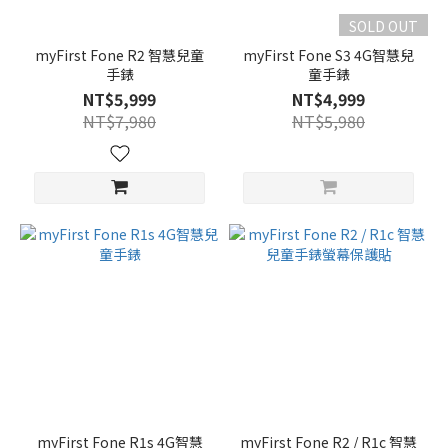
SOLD OUT
myFirst Fone R2 智慧兒童
myFirst Fone S3 4G智慧兒
手錶
童手錶
NT$5,999
NT$4,999
NT$7,980
NT$5,980
myFirst Fone R1s 4G智慧
myFirst Fone R2 / R1c 智慧