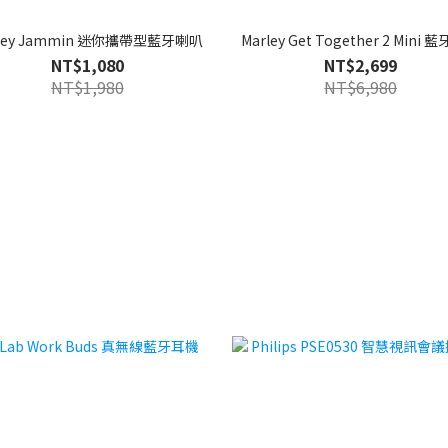
rley Jammin 迷你攜帶型藍牙喇叭
Marley Get Together 2 Mini
NT$1,080
NT$2,699
NT$1,980
NT$6,980