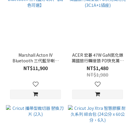
Marshall Acton IV
ACER 宏碁 47W GaN氮化鎵
Bluetooth 三代藍牙喇叭
萬國旅行轉接頭 PD快充萬用
【兩色可選】
充(3C1A+1插座)
NT$11,900
NT$1,480
NT$1,980