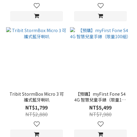
Tribit StormBox Micro 3 可
【預購】myFirst Fone S4
攜式藍牙喇叭
4G 智慧兒童手錶（限量100
組）
NT$1,799
NT$5,499
NT$2,880
NT$7,980