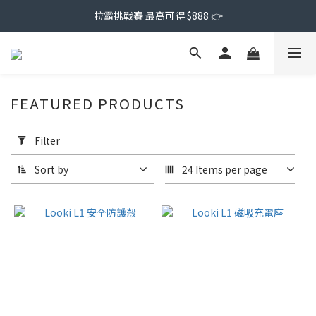
拉霸挑戰賽 最高可得 $888 👉
FEATURED PRODUCTS
Apply
Filter
Filter
(0/20)
Sort by
24 Items per page
Price
Range
(NT$)
~