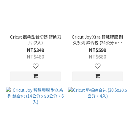
Cricut 攜帶型裁切器 替換刀
Cricut Joy Xtra 智慧膠膜 耐
片 (2入)
久系列 綜合包 (24公分 x 60
公分，6入)
NT$349
NT$599
NT$480
NT$680