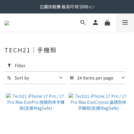
拉霸挑戰賽 最高可得 $888 👉
TECH21｜手機殼
Apply
Filter
Filter
(0/20)
Sort by
24 Items per page
Price
Range
(NT$)
~