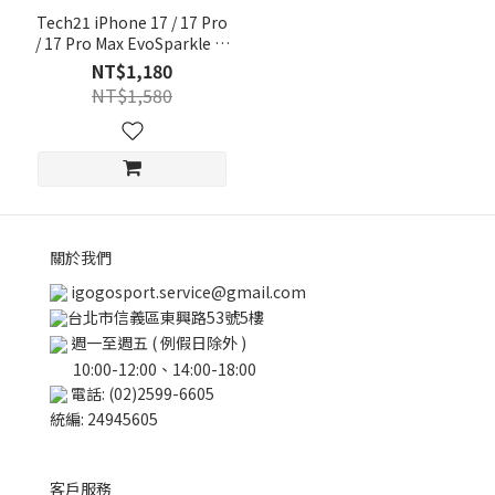
Tech21 iPhone 17 / 17 Pro
/ 17 Pro Max EvoSparkle 閃
耀防摔手機殼（支援
NT$1,180
MagSafe）
NT$1,580
關於我們
igogosport.service@gmail.com
台北市信義區東興路53號5樓
週一至週五 ( 例假日除外 )
10:00-12:00、14:00-18:00
電話: (02)2599-6605
統編: 24945605
客戶服務