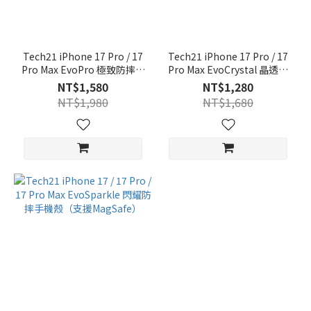
Tech21 iPhone 17 Pro / 17
Tech21 iPhone 17 Pro / 17
Pro Max EvoPro 極致防摔手
Pro Max EvoCrystal 晶透防
機殼(支援MagSafe)
摔手機殼(支援MagSafe)
NT$1,580
NT$1,280
NT$1,980
NT$1,680