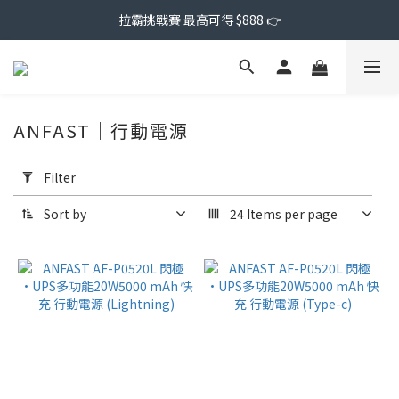
拉霸挑戰賽 最高可得 $888 👉
ANFAST｜行動電源
Apply
Filter
Filter
(0/20)
Sort by
24 Items per page
Price
Range
(NT$)
~